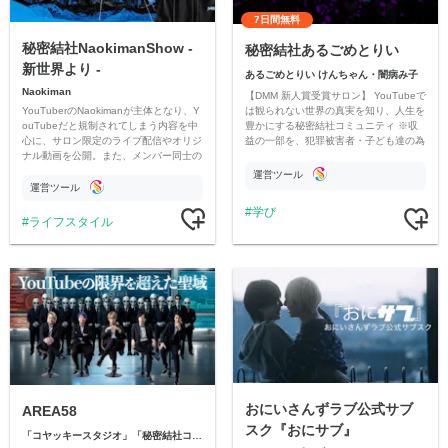
7日間無料
秘密結社NaokimanShow -
秘密結社あるごめとりい
新世界より -
あるごめとりい けんちゃん・闇病み子
Naokiman
【DMM 新人賞受賞サロン】 YouTubeで
YouTuberのNaokimanが主体となり、Y
は観られない世界の真実を知り、人生を
ouTubeだと規制されてしまう内容を中
豊かにする秘密結社コミュニティ ※収
心に、サロン限定のライブ配信やオリジ
益の一部を、犯罪被害者・子ども達の為
ナル動画を公開。また、メンバー同士の
のチャリティーに寄付させていただきま
情報交換や交流の場としても楽しんでい
す
運営ツール
ただいています。
運営ツール
学び
ライフスタイル
おにいさんずラブ公式サブ
AREA58
スク『おにサブ』
「コヤッキースタジオ」「秘密結社コヤミナティ」