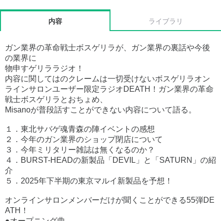
内容
ライブラリ
ガン業界の革命戦士ボスゲリラが、ガン業界の裏話や今後
の業界に
物申すゲリララジオ！
内容に関してはのクレームは一切受けないボスゲリラオン
ラインサロンユーザー限定ラジオDEATH！ガン業界の革命
戦士ボスゲリラとおちょめ、
Misanoが普段話すことができない内容について語る。
１．東北サバゲ魂青森の陣イベントの感想
２．今年のガン業界のショップ閉店について
３．今年ミリタリー雑誌は無くなるのか？
４．BURST-HEADの新製品「DEVIL」と「SATURN」の紹
介
５．2025年下半期の東京マルイ新製品を予想！
オンラインサロンメンバーだけが聞くことができる55弾DE
ATH！
●オープニング曲