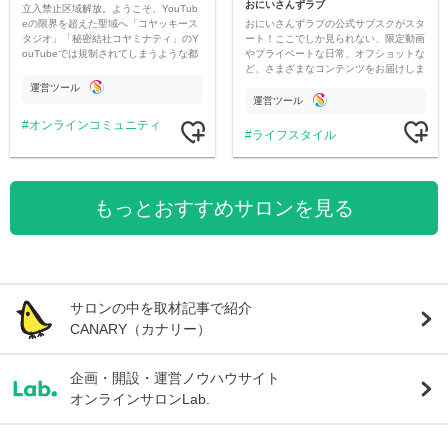
おにいさんずラブ
立入禁止区域解放。ようこそ、YouTub
おにいさんずラブの公式サブスクがスタ
eの限界を超えた聖域へ「コヤッキース
ート！ここでしか見られない、限定動画
タジオ」「秘密結社コヤミナティ」のY
やプライベートな日常、オフショットな
ouTubeでは規制されてしまうような都
ど、さまざまなコンテンツをお届けしま
市伝説を中心にオリジナルコンテンツを
す。
公開。
運営ツール
運営ツール
オンラインコミュニティ
ライフスタイル
もっとおすすめサロンを見る
サロンの中を取材記事で紹介
CANARY（カナリー）
企画・開設・運営ノウハウサイト
オンラインサロンLab.