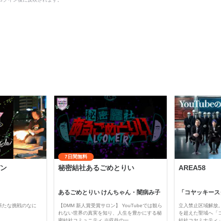
7日間無料
ン
秘密結社あるごめとりい
AREA58
あるごめとりい けんちゃん・闇病み子
新たな挑戦のなに
【DMM 新人賞受賞サロン】 YouTubeでは観ら
立入禁止区域解放。
れない世界の真実を知り、人生を豊かにする秘
を超えた聖域へ「
密結社コミュニティ ※収益の一…
結社コヤミナティ」の