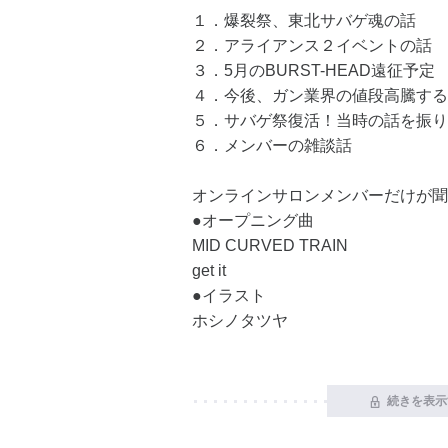
１．爆裂祭、東北サバゲ魂の話
２．アライアンス２イベントの話
３．5月のBURST-HEAD遠征予定
４．今後、ガン業界の値段高騰する
５．サバゲ祭復活！当時の話を振り
６．メンバーの雑談話
オンラインサロンメンバーだけが聞く
●オープニング曲
MID CURVED TRAIN
get it
●イラスト
ホシノタツヤ
続きを表示