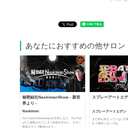
あなたにおすすめの他サロン
秘密結社NaokimanShow - 新世
スプレーアートエデ
界より -
Naokiman
スプレーアートエデン
YouTuberのNaokimanが主体となり、YouTub
まだ何も決まっていないが
eだと規制されてしまう内容を中心に、サロン
か？期待しないでね
限定のライブ配信やオリ…