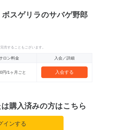
 ボスゲリラのサバゲ野郎
に完売することもございます。
サロン料金
入会／詳細
入会する
000円/1ヶ月ごと
たは購入済みの方はこちら
グインする