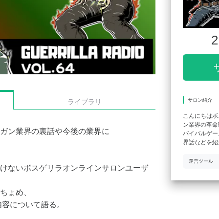
2
サロン紹介
ライブラリ
こんにちはボ
ン業界の革命
ガン業界の裏話や今後の業界に
バイバルゲー
界話などを紹
運営ツール
けないボスゲリラオンラインサロンユーザ
ちょめ、
い内容について語る。