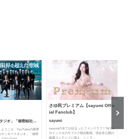
さゆ民プレミアム【sayumi Offic
公益
ial Fanclub】
sayumi
「コヤッキースタジオ」「秘密結社コヤミナティ」
公益
sayumiの全てが詰まったファンクラブ！TikTok
ようこそ、YouTubeの限界
Officia
やインスタのサブスク限定動画、現在非公開の
コヤッキースタジオ」「秘密
e thro
秘蔵コンテンツに加え、ここで…
YouTube…