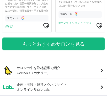
まだ何も決まっていないが新たな挑戦の
は観られない世界の真実を知り、人生を
なにか？期待しないでね
豊かにする秘密結社コミュニティ ※収
益の一部を、犯罪被害者・子ども達の為
運営ツール
のチャリティーに寄付させていただきま
す
運営ツール
オンラインコミュニティ
学び
もっとおすすめサロンを見る
サロンの中を取材記事で紹介
CANARY（カナリー）
企画・開設・運営ノウハウサイト
オンラインサロンLab.