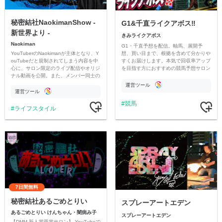
秘密結社NaokimanShow -
G1&千直ライクアボス‼️
新世界より -
きみライクアボス
Naokiman
G1・千直予想を配信。軸馬、展開予
YouTuberのNaokimanが主体となり、Y
想、買い目まで、根拠を含めて分かりや
ouTubeだと規制されてしまう内容を中
すくお届けします。本気で回収率アップ
心に、サロン限定のライブ配信やオリジ
を目指す方におすすめの競馬予想サロン
ナル動画を公開。また、メンバー同士の
です。
情報交換や交流の場としても楽しんでい
運営ツール
ただいています。
運営ツール
競馬
ライフスタイル
7日間無料
秘密結社あるごめとりい
スプレーアートエデン
あるごめとりい けんちゃん・闇病み子
スプレーアートエデン
【DMM 新人賞受賞サロン】 YouTubeで