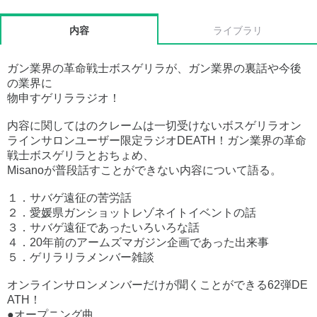
内容
ライブラリ
ガン業界の革命戦士ボスゲリラが、ガン業界の裏話や今後
の業界に
物申すゲリララジオ！
内容に関してはのクレームは一切受けないボスゲリラオン
ラインサロンユーザー限定ラジオDEATH！ガン業界の革命
戦士ボスゲリラとおちょめ、
Misanoが普段話すことができない内容について語る。
１．サバゲ遠征の苦労話
２．愛媛県ガンショットレゾネイトイベントの話
３．サバゲ遠征であったいろいろな話
４．20年前のアームズマガジン企画であった出来事
５．ゲリラリラメンバー雑談
オンラインサロンメンバーだけが聞くことができる62弾DE
ATH！
●オープニング曲