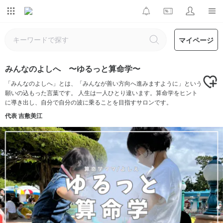
マイページ
みんなのよしへ 〜ゆるっと算命学〜
「みんなのよしへ」とは、「みんなが善い方向へ進みますように」という
願いの込もった言葉です。 人生は一人ひとり違います。算命学をヒント
に導き出し、自分で自分の波に乗ることを目指すサロンです。
代表 吉敷美江