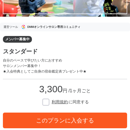
運営ツール
DMMオンラインサロン専用コミュニティ
メンバー募集中
スタンダード
自分のペースで学びたい方におすすめ
サロンメンバー募集中！
★入会特典としてご自身の宿命鑑定表プレゼント中★
3,300
円 /1ヶ月ごと
利用規約
に同意する
このプランに入会する