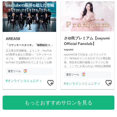
さゆ民プレミアム【sayumi
AREA58
Official Fanclub】
「コヤッキースタジオ」「秘密結社コヤミナティ」
sayumi
立入禁止区域解放。ようこそ、YouTub
sayumiの全てが詰まったファンクラ
eの限界を超えた聖域へ「コヤッキース
ブ！TikTokやインスタのサブスク限定動
タジオ」「秘密結社コヤミナティ」のY
画、現在非公開の秘蔵コンテンツに加
ouTubeでは規制されてしまうような都
え、ここでしか見られない特別な期間限
市伝説を中心にオリジナルコンテンツを
定コンテンツをお届けします！
公開。
運営ツール
運営ツール
オンラインコミュニティ
オンラインコミュニティ
もっとおすすめサロンを見る