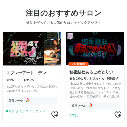
注目のおすすめサロン
盛り上がっている人気のサロンをピックアップ！
7日間無料
秘密結社あるごめとりい
スプレーアートエデン
あるごめとりい けんちゃん・闇病み子
スプレーアートエデン
【DMM 新人賞受賞サロン】 YouTubeで
まだ何も決まっていないが新たな挑戦の
は観られない世界の真実を知り、人生を
なにか？期待しないでね
豊かにする秘密結社コミュニティ ※収
益の一部を、犯罪被害者・子ども達の為
運営ツール
のチャリティーに寄付させていただきま
す
運営ツール
オンラインコミュニティ
学び