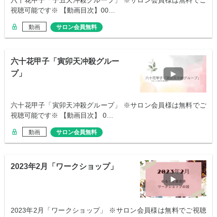
六十花甲子「子丑天冲殺グループ」 ※サロン会員様は無料でご
視聴可能です※ 【動画目次】00…
動画
サロン会員無料
六十花甲子「寅卯天冲殺グルー
プ」
六十花甲子「寅卯天冲殺グループ」 ※サロン会員様は無料でご
視聴可能です※ 【動画目次】 0…
動画
サロン会員無料
2023年2月「ワークショップ」
2023年2月「ワークショップ」 ※サロン会員様は無料でご視聴