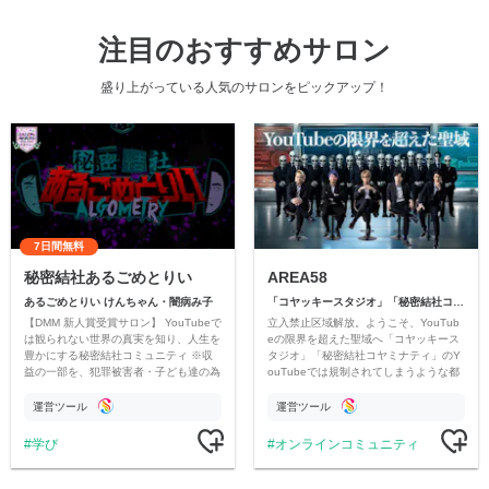
注目のおすすめサロン
盛り上がっている人気のサロンをピックアップ！
7日間無料
秘密結社あるごめとりい
AREA58
あるごめとりい けんちゃん・闇病み子
「コヤッキースタジオ」「秘密結社コヤミナティ」
【DMM 新人賞受賞サロン】 YouTubeで
立入禁止区域解放。ようこそ、YouTub
は観られない世界の真実を知り、人生を
eの限界を超えた聖域へ「コヤッキース
豊かにする秘密結社コミュニティ ※収
タジオ」「秘密結社コヤミナティ」のY
益の一部を、犯罪被害者・子ども達の為
ouTubeでは規制されてしまうような都
のチャリティーに寄付させていただきま
市伝説を中心にオリジナルコンテンツを
す
公開。
運営ツール
運営ツール
学び
オンラインコミュニティ