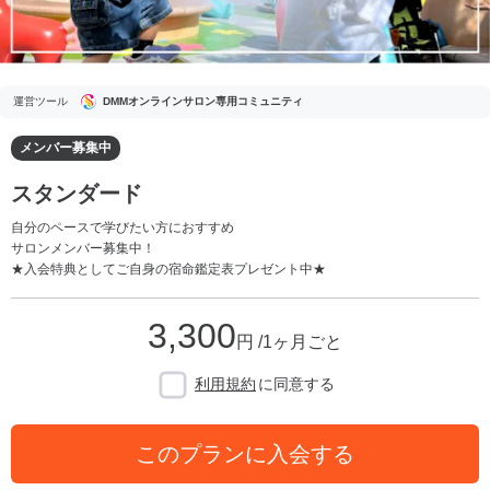
運営ツール
DMMオンラインサロン専用コミュニティ
メンバー募集中
スタンダード
自分のペースで学びたい方におすすめ
サロンメンバー募集中！
★入会特典としてご自身の宿命鑑定表プレゼント中★
3,300
円 /1ヶ月ごと
利用規約
に同意する
このプランに入会する