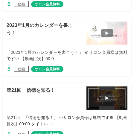
動画
サロン会員無料
2023年1月のカレンダーを書こ
う！
「2023年1月のカレンダーを書こう！」 ※サロン会員様は無料
です※ 【動画目次】00:0…
動画
サロン会員無料
第21回 信徳を知る！
第21回 「信徳を知る！」 ※サロン会員様は無料です※ 【動画
目次】00:00 タイトルコ…