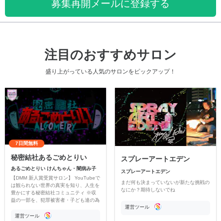
募集再開メールに登録する
注目のおすすめサロン
盛り上がっている人気のサロンをピックアップ！
7日間無料
秘密結社あるごめとりい
スプレーアートエデン
あるごめとりい けんちゃん・闇病み子
スプレーアートエデン
【DMM 新人賞受賞サロン】 YouTubeで
まだ何も決まっていないが新たな挑戦の
は観られない世界の真実を知り、人生を
なにか？期待しないでね
豊かにする秘密結社コミュニティ ※収
益の一部を、犯罪被害者・子ども達の為
運営ツール
のチャリティーに寄付させていただきま
す
運営ツール