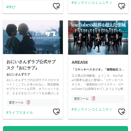
オンラインコミュニティ
学び
おにいさんずラブ公式サブ
AREA58
スク『おにサブ』
「コヤッキースタジオ」「秘密結社コヤミナティ」
おにいさんずラブ
立入禁止区域解放。ようこそ、YouTub
おにいさんずラブの公式サブスクがスタ
eの限界を超えた聖域へ「コヤッキース
ート！ここでしか見られない、限定動画
タジオ」「秘密結社コヤミナティ」のY
やプライベートな日常、オフショットな
ouTubeでは規制されてしまうような都
ど、さまざまなコンテンツをお届けしま
市伝説を中心にオリジナルコンテンツを
す。
公開。
運営ツール
運営ツール
オンラインコミュニティ
ライフスタイル