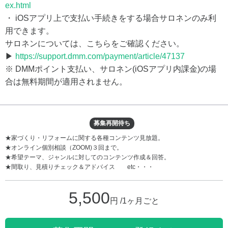
ex.html
・ iOSアプリ上で支払い手続きをする場合サロネンのみ利
用できます。
サロネンについては、こちらをご確認ください。
▶
https://support.dmm.com/payment/article/47137
※ DMMポイント支払い、サロネン(iOSアプリ内課金)の場
合は無料期間が適用されません。
募集再開待ち
★家づくり・リフォームに関する各種コンテンツ見放題。
★オンライン個別相談（ZOOM)３回まで。
★希望テーマ、ジャンルに対してのコンテンツ作成＆回答。
★間取り、見積りチェック＆アドバイス etc・・・
5,500
円 /1ヶ月ごと