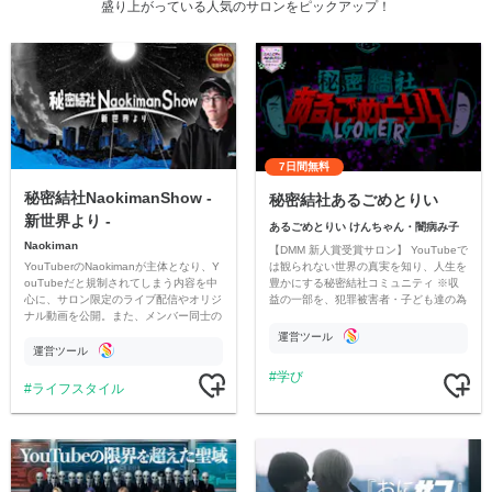
盛り上がっている人気のサロンをピックアップ！
7日間無料
秘密結社NaokimanShow -
秘密結社あるごめとりい
新世界より -
あるごめとりい けんちゃん・闇病み子
Naokiman
【DMM 新人賞受賞サロン】 YouTubeで
YouTuberのNaokimanが主体となり、Y
は観られない世界の真実を知り、人生を
ouTubeだと規制されてしまう内容を中
豊かにする秘密結社コミュニティ ※収
心に、サロン限定のライブ配信やオリジ
益の一部を、犯罪被害者・子ども達の為
ナル動画を公開。また、メンバー同士の
のチャリティーに寄付させていただきま
情報交換や交流の場としても楽しんでい
す
運営ツール
ただいています。
運営ツール
学び
ライフスタイル