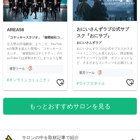
おにいさんずラブ公式サブ
AREA58
スク『おにサブ』
「コヤッキースタジオ」「秘密結社コヤミナティ」
おにいさんずラブ
立入禁止区域解放。ようこそ、YouTub
おにいさんずラブの公式サブスクがスタ
eの限界を超えた聖域へ「コヤッキース
ート！ここでしか見られない、限定動画
タジオ」「秘密結社コヤミナティ」のY
やプライベートな日常、オフショットな
ouTubeでは規制されてしまうような都
ど、さまざまなコンテンツをお届けしま
市伝説を中心にオリジナルコンテンツを
す。
公開。
運営ツール
運営ツール
オンラインコミュニティ
ライフスタイル
もっとおすすめサロンを見る
サロンの中を取材記事で紹介