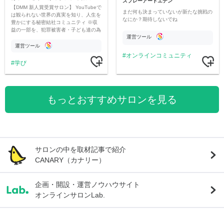
スプレーアートエデン
【DMM 新人賞受賞サロン】 YouTubeで
まだ何も決まっていないが新たな挑戦の
は観られない世界の真実を知り、人生を
なにか？期待しないでね
豊かにする秘密結社コミュニティ ※収
益の一部を、犯罪被害者・子ども達の為
運営ツール
のチャリティーに寄付させていただきま
す
運営ツール
オンラインコミュニティ
学び
もっとおすすめサロンを見る
サロンの中を取材記事で紹介
CANARY（カナリー）
企画・開設・運営ノウハウサイト
オンラインサロンLab.