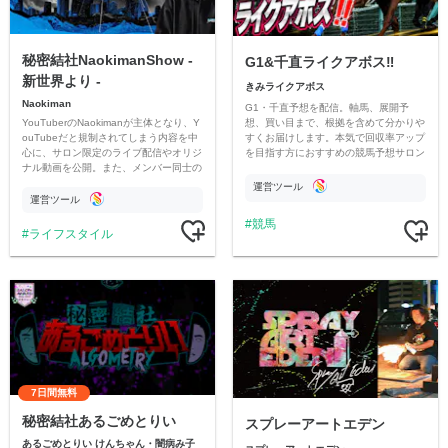
秘密結社NaokimanShow -
G1&千直ライクアボス‼️
新世界より -
きみライクアボス
Naokiman
G1・千直予想を配信。軸馬、展開予
YouTuberのNaokimanが主体となり、Y
想、買い目まで、根拠を含めて分かりや
ouTubeだと規制されてしまう内容を中
すくお届けします。本気で回収率アップ
心に、サロン限定のライブ配信やオリジ
を目指す方におすすめの競馬予想サロン
ナル動画を公開。また、メンバー同士の
です。
情報交換や交流の場としても楽しんでい
運営ツール
ただいています。
運営ツール
競馬
ライフスタイル
7日間無料
秘密結社あるごめとりい
スプレーアートエデン
あるごめとりい けんちゃん・闇病み子