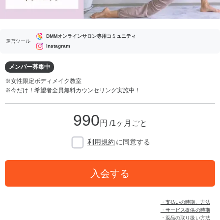
DMMオンラインサロン専用コミュニティ
運営ツール
Instagram
メンバー募集中
※女性限定ボディメイク教室
※今だけ！希望者全員無料カウンセリング実施中！
990
円 /1ヶ月ごと
利用規約
に同意する
入会する
・支払いの時期、方法
・サービス提供の時期
・返品の取り扱い方法