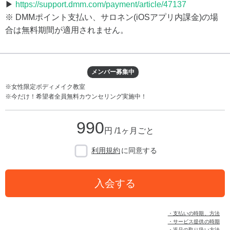
▶
https://support.dmm.com/payment/article/47137
※ DMMポイント支払い、サロネン(iOSアプリ内課金)の場
合は無料期間が適用されません。
メンバー募集中
※女性限定ボディメイク教室
※今だけ！希望者全員無料カウンセリング実施中！
990
円 /1ヶ月ごと
利用規約
に同意する
入会する
・支払いの時期、方法
・サービス提供の時期
・返品の取り扱い方法