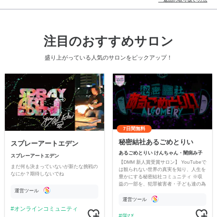
注目のおすすめサロン
盛り上がっている人気のサロンをピックアップ！
7日間無料
秘密結社あるごめとりい
スプレーアートエデン
あるごめとりい けんちゃん・闇病み子
スプレーアートエデン
【DMM 新人賞受賞サロン】 YouTubeで
まだ何も決まっていないが新たな挑戦の
は観られない世界の真実を知り、人生を
なにか？期待しないでね
豊かにする秘密結社コミュニティ ※収
益の一部を、犯罪被害者・子ども達の為
運営ツール
のチャリティーに寄付させていただきま
す
運営ツール
オンラインコミュニティ
学び