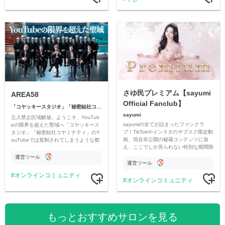
さゆ民プレミアム【sayumi
AREA58
Official Fanclub】
「コヤッキースタジオ」「秘密結社コヤミナティ」
sayumi
立入禁止区域解放。ようこそ、YouTub
sayumiの全てが詰まったファンクラ
eの限界を超えた聖域へ「コヤッキース
ブ！TikTokやインスタのサブスク限定動
タジオ」「秘密結社コヤミナティ」のY
画、現在非公開の秘蔵コンテンツに加
ouTubeでは規制されてしまうような都
え、ここでしか見られない特別な期間限
市伝説を中心にオリジナルコンテンツを
定コンテンツをお届けします！
公開。
運営ツール
運営ツール
オンラインコミュニティ
オンラインコミュニティ
もっとおすすめサロンを見る