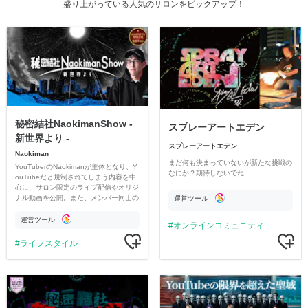
盛り上がっている人気のサロンをピックアップ！
秘密結社NaokimanShow -
スプレーアートエデン
新世界より -
スプレーアートエデン
Naokiman
まだ何も決まっていないが新たな挑戦の
YouTuberのNaokimanが主体となり、Y
なにか？期待しないでね
ouTubeだと規制されてしまう内容を中
心に、サロン限定のライブ配信やオリジ
ナル動画を公開。また、メンバー同士の
運営ツール
情報交換や交流の場としても楽しんでい
ただいています。
運営ツール
オンラインコミュニティ
ライフスタイル