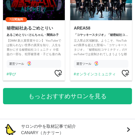
7日間無料
秘密結社あるごめとりい
AREA58
あるごめとりい けんちゃん・闇病み子
「コヤッキースタジオ」「秘密結社コヤミナティ」
【DMM 新人賞受賞サロン】 YouTubeで
立入禁止区域解放。ようこそ、YouTub
は観られない世界の真実を知り、人生を
eの限界を超えた聖域へ「コヤッキース
豊かにする秘密結社コミュニティ ※収
タジオ」「秘密結社コヤミナティ」のY
益の一部を、犯罪被害者・子ども達の為
ouTubeでは規制されてしまうような都
のチャリティーに寄付させていただきま
市伝説を中心にオリジナルコンテンツを
す
公開。
運営ツール
運営ツール
学び
オンラインコミュニティ
もっとおすすめサロンを見る
サロンの中を取材記事で紹介
CANARY（カナリー）