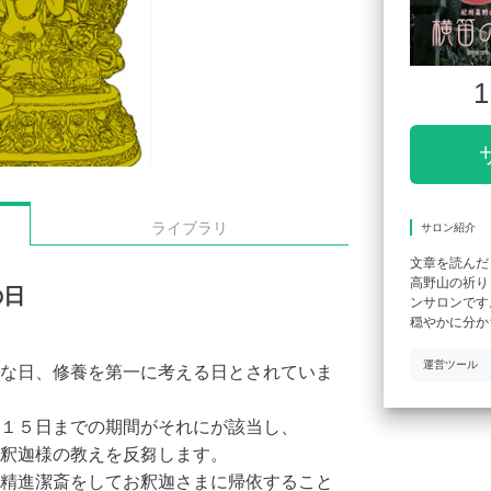
1
ライブラリ
サロン紹介
文章を読んだ
高野山の祈り
の日
ンサロンです
穏やかに分か
運営ツール
な日、修養を第一に考える日とされていま
１５日までの期間がそれにが該当し、
釈迦様の教えを反芻します。
精進潔斎をしてお釈迦さまに帰依すること