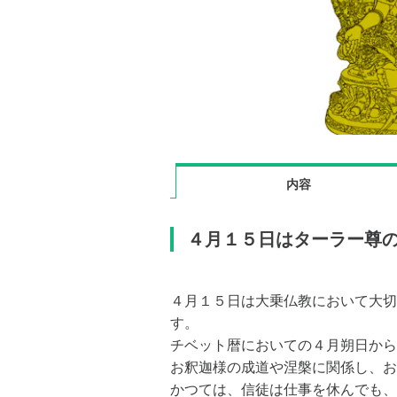
内容
４月１５日はターラー尊
４月１５日は大乗仏教において大切
す。
チベット暦においての４月朔日から
お釈迦様の成道や涅槃に関係し、お
かつては、信徒は仕事を休んでも、