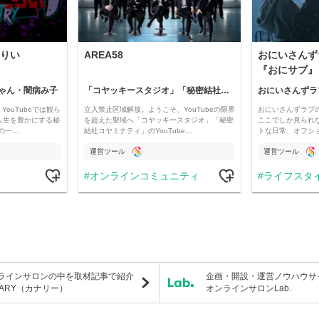
りい
AREA58
おにいさんず
『おにサブ』
ゃん・闇病み子
「コヤッキースタジオ」「秘密結社コヤミナティ」
おにいさんずラ
YouTubeでは観ら
立入禁止区域解放。ようこそ、YouTubeの限界
おにいさんずラブ
人生を豊かにする秘
を超えた聖域へ「コヤッキースタジオ」「秘密
ここでしか見られ
の一…
結社コヤミナティ」のYouTube…
トな日常、オフシ
運営ツール
運営ツール
オンラインコミュニティ
ライフスタ
ラインサロンの中を取材記事で紹介
企画・開設・運営ノウハウサ
NARY（カナリー）
オンラインサロンLab.