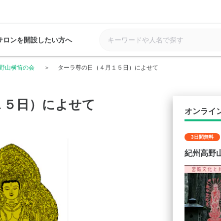
サロンを開設したい方へ
野山横笛の会
ターラ尊の日（４月１５日）によせて
１５日）によせて
オンライ
3日間無料
紀州高野