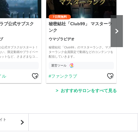
7日間無料
ラブ公式サブスク
秘密結社「Club99」 マスターラ
齋藤
ンク
悟』
ブ
ウマヅラビデオ
齋藤
の公式サブスクがスタート！
秘密結社「Club99」のマスターランク。マス
「保護
ない、限定動画やプライベー
ターランク会員限定で動画などのコンテンツを
では、
ョットなど、さまざまなコ…
配信していきます。
配信、
運営ツール
運営
イル
ファンクラブ
ラ
おすすめサロンをすべて見る
イト