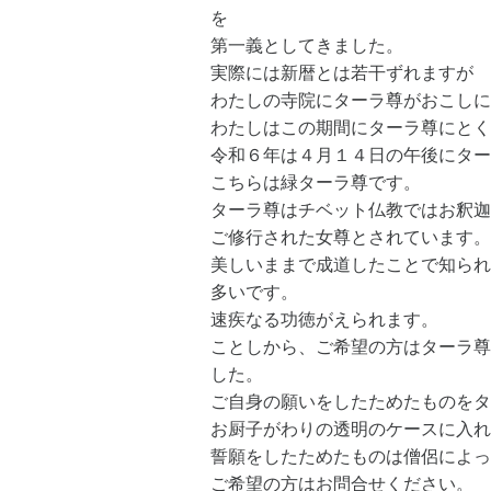
を
第一義としてきました。
実際には新暦とは若干ずれますが
わたしの寺院にターラ尊がおこしに
わたしはこの期間にターラ尊にとく
令和６年は４月１４日の午後にター
こちらは緑ターラ尊です。
ターラ尊はチベット仏教ではお釈迦
ご修行された女尊とされています。
美しいままで成道したことで知られ
多いです。
速疾なる功徳がえられます。
ことしから、ご希望の方はターラ尊
した。
ご自身の願いをしたためたものをタ
お厨子がわりの透明のケースに入れ
誓願をしたためたものは僧侶によっ
ご希望の方はお問合せください。