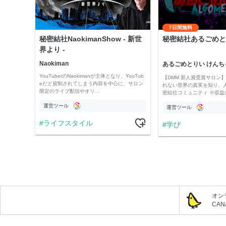
7日間無料
秘密結社NaokimanShow - 新世
秘密結社あるごめと
界より -
Naokiman
あるごめとりい けんち
YouTuberのNaokimanが主体となり、YouTub
【DMM 新人賞受賞サロン】 
eだと規制されてしまう内容を中心に、サロン
れない世界の真実を知り、
限定のライブ配信やオリ…
密結社コミュニティ ※収益
運営ツール
運営ツール
ライフスタイル
学び
オン
CA