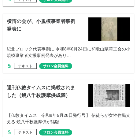
横笛の会が、小規模事業者事例
発表に
紀北ブロック代表事例に 令和8年6月24日に和歌山県商工会の小
規模事業者支援事例発表があり…
テキスト
サロン会員無料
週刊仏教タイムスに掲載されま
した（焼八千枚護摩供成満）
【仏教タイムス 令和8年5月28日発行号】 信徒らが女性住職支
える 焼八千枚護摩供が結願 …
テキスト
サロン会員無料