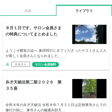
内容
ライブラリ
８月１日です。サロン会員さま
の特典についてまとめました
ようこそ横笛の会へ 参拝同行にきてくださったゲストさん２人
が新しく会員さんになられました。…
テキスト
サロン会員無料
弁才天秘法第二期２０２６ 第
３５座
令和８年の弁才天秘法 令和８年７月２１日は定例東寺さんでの
修行の前に、東寺さんの融通弁財天…