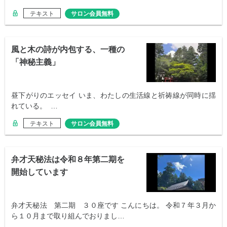
テキスト
サロン会員無料
風と木の詩が内包する、一種の
「神秘主義」
昼下がりのエッセイ いま、わたしの生活線と祈祷線が同時に揺
れている。 …
テキスト
サロン会員無料
弁才天秘法は令和８年第二期を
開始しています
弁才天秘法 第二期 ３０座です こんにちは。 令和７年３月か
ら１０月まで取り組んでおりまし…