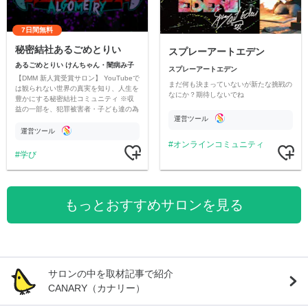
7日間無料
秘密結社あるごめとりい
スプレーアートエデン
あるごめとりい けんちゃん・闇病み子
スプレーアートエデン
【DMM 新人賞受賞サロン】 YouTubeで
まだ何も決まっていないが新たな挑戦の
は観られない世界の真実を知り、人生を
なにか？期待しないでね
豊かにする秘密結社コミュニティ ※収
益の一部を、犯罪被害者・子ども達の為
運営ツール
のチャリティーに寄付させていただきま
す
運営ツール
オンラインコミュニティ
学び
もっとおすすめサロンを見る
サロンの中を取材記事で紹介
CANARY（カナリー）