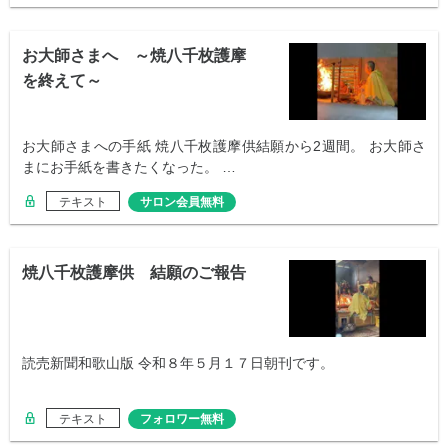
お大師さまへ ～焼八千枚護摩
を終えて～
お大師さまへの手紙 焼八千枚護摩供結願から2週間。 お大師さ
まにお手紙を書きたくなった。 …
テキスト
サロン会員無料
焼八千枚護摩供 結願のご報告
読売新聞和歌山版 令和８年５月１７日朝刊です。
テキスト
フォロワー無料