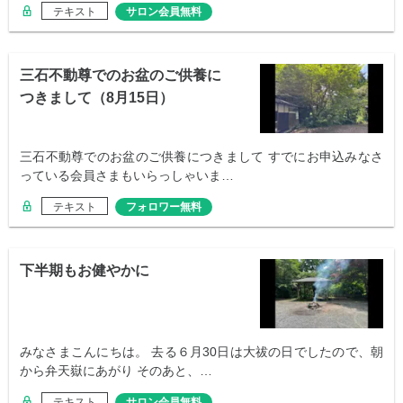
テキスト
サロン会員無料
三石不動尊でのお盆のご供養に
つきまして（8月15日）
三石不動尊でのお盆のご供養につきまして すでにお申込みなさ
っている会員さまもいらっしゃいま…
テキスト
フォロワー無料
下半期もお健やかに
みなさまこんにちは。 去る６月30日は大祓の日でしたので、朝
から弁天嶽にあがり そのあと、…
テキスト
サロン会員無料