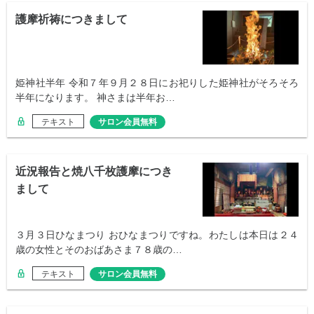
護摩祈祷につきまして
姫神社半年 令和７年９月２８日にお祀りした姫神社がそろそろ
半年になります。 神さまは半年お…
テキスト
サロン会員無料
近況報告と焼八千枚護摩につき
まして
３月３日ひなまつり おひなまつりですね。わたしは本日は２４
歳の女性とそのおばあさま７８歳の…
テキスト
サロン会員無料