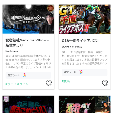
秘密結社NaokimanShow -
G1&千直ライクアボス‼️
新世界より -
きみライクアボス
Naokiman
G1・千直予想を配信。軸馬、展開予
YouTuberのNaokimanが主体となり、Y
想、買い目まで、根拠を含めて分かりや
ouTubeだと規制されてしまう内容を中
すくお届けします。本気で回収率アップ
心に、サロン限定のライブ配信やオリジ
を目指す方におすすめの競馬予想サロン
ナル動画を公開。また、メンバー同士の
です。
情報交換や交流の場としても楽しんでい
運営ツール
ただいています。
運営ツール
競馬
ライフスタイル