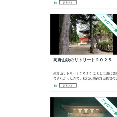
ね。 わ…
テキスト
高野山秋のリトリート２０２５
高野山リトリート２０２５ ことしは夏に開
できなかったので、秋に紀州高野山横笛の
の感謝の…
テキスト