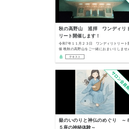
秋の高野山 巡拝 ワンディリ
リート開催します！
令和7年１１月２３日 ワンディリトリート
催 晩秋の高野山をご一緒におまいりしませ
か。 …
テキスト
嶽のいのりと神仏のめぐり ～
５座の神秘体験～