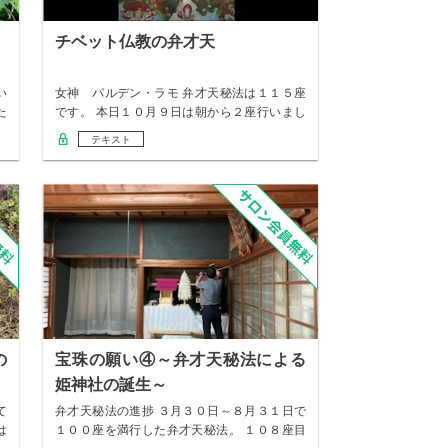
チベット仏教の弁才天
い
女神 パルデン・ラモ 弁才天秘法は１１５座
た
です。 本日１０月９日は朝から２座行いまし
た。 …
テキスト
の
宝珠の願い④～弁才天秘法による
姫神社の誕生～
て
弁才天秘法の進捗 ３月３０日～８月３１日で
は
１００座を満行した弁才天秘法。 １０８座目