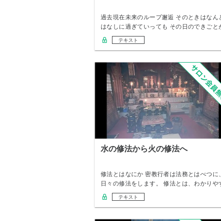
過去現在未来のループ邂逅 そのときはなん
はなしに過ぎていっても その日のできごと
なんと…
テキスト
水の修法から火の修法へ
修法とはなにか 密教行者は法務とはべつに
日々の修法をします。 修法とは、わかりや
くいえ…
テキスト