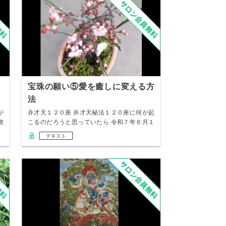
宝珠の願い⑤愛を癒しに変える方
法
が
弁才天１２０座 弁才天秘法１２０座に何が起
彼
こるのだろうと思っていたら 令和７年６月１
２日以…
テキスト