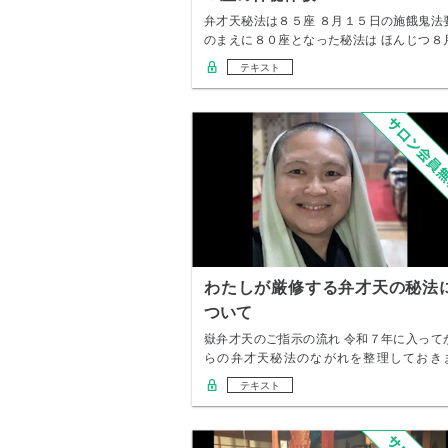
弁才天秘法は８５座 ８月１５日の施餓鬼法
のまえに８０座となった秘法は ほんじつ８
１９日…
テキスト
わたしが厳修する弁才天の秘法
ついて
嶽弁才天のご指示の流れ 令和７年に入って
らの弁才天秘法のながれを整理しておき
す。 この…
テキスト