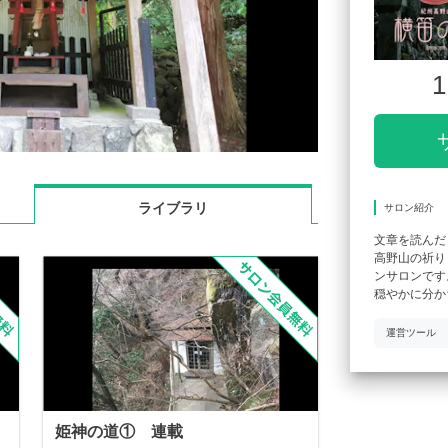
1
ライブラリ
サロン紹介
文章を読んだ
高野山の祈り
ンサロンです
穏やかに分か
運営ツール
姫神の道① 連載