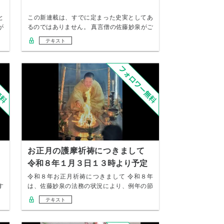
と
この新連載は、すでに定まった史実としてあ
が
るのではありません。 真言僧の佐藤妙泉がご
神仏に導…
テキスト
お正月の護摩祈祷につきまして
令和８年１月３日１３時より予定
、
令和８年お正月祈祷につきまして 令和８年
す
は、佐藤妙泉の法務の状況により、例年の節
分祈祷は行…
テキスト