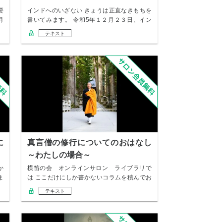
要
インドへのいざない きょうは正直なきもちを
月
書いてみます。 令和5年１２月２３日、イン
ド・ビ…
テキスト
に
真言僧の修行についてのおはなし
～わたしの場合～
か
横笛の会 オンラインサロン ライブラリで
ま
は ここだけにしか書かないコラムを積んでお
ります。…
テキスト