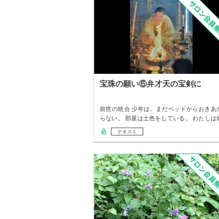
宝珠の願い⑥弁才天の宝剣に
前世の統合 少年は、まだベッドからおきあ
らない。 部屋は土色をしている。 わたしは
にミ…
テキスト