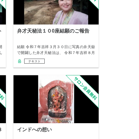
ト
弁才天秘法１０0座結願のご報告
開
結願 令和７年吉祥３月３０日に写真の弁天嶽
ん
で開闢した弁才天秘法は、 令和７年吉祥８月
３１日…
テキスト
８
インドへの想い