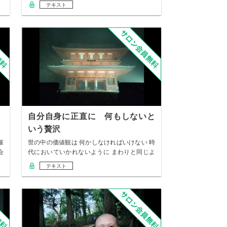
に成っ…
テキスト
自分自身に正直に 何もしないと
いう贅沢
催
世の中の価値観は 何かしなければいけない 時
会
代においていかれないように まわりと同じよ
うに…
テキスト