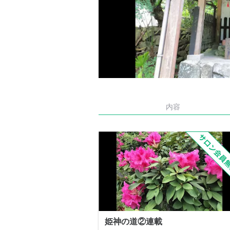
内容
姫神の道②連載