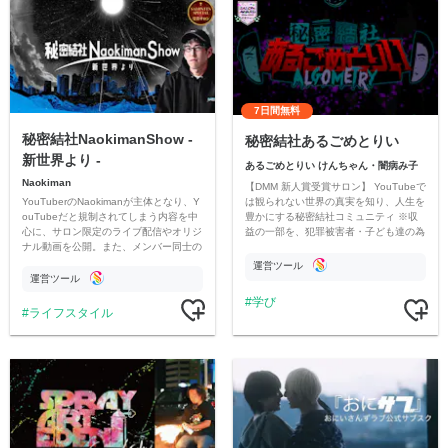
7日間無料
秘密結社NaokimanShow -
秘密結社あるごめとりい
新世界より -
あるごめとりい けんちゃん・闇病み子
Naokiman
【DMM 新人賞受賞サロン】 YouTubeで
YouTuberのNaokimanが主体となり、Y
は観られない世界の真実を知り、人生を
ouTubeだと規制されてしまう内容を中
豊かにする秘密結社コミュニティ ※収
心に、サロン限定のライブ配信やオリジ
益の一部を、犯罪被害者・子ども達の為
ナル動画を公開。また、メンバー同士の
のチャリティーに寄付させていただきま
情報交換や交流の場としても楽しんでい
す
運営ツール
ただいています。
運営ツール
学び
ライフスタイル