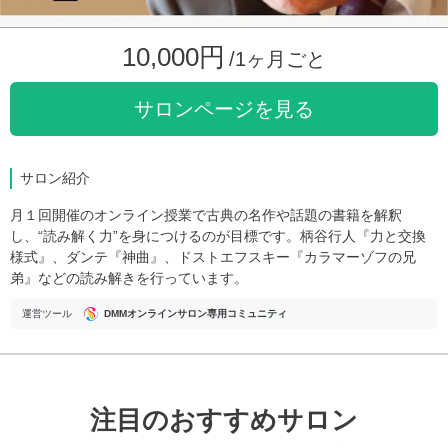
10,000円
/1ヶ月ごと
サロンページを見る
サロン紹介
月１回開催のオンライン授業で古典の名作や話題の書籍を解釈
し、“読み解く力”を身につけるのが目標です。柄谷行人『力と交換
様式』、ダンテ『神曲』、ドストエフスキー『カラマーゾフの兄
弟』などの読み解きを行っています。
運営ツール
DMMオンラインサロン専用コミュニティ
注目のおすすめサロン