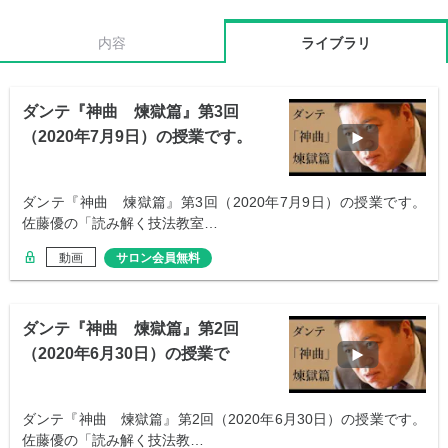
内容
ライブラリ
ダンテ『神曲 煉獄篇』第3回
（2020年7月9日）の授業です。
ダンテ『神曲 煉獄篇』第3回（2020年7月9日）の授業です。
佐藤優の「読み解く技法教室…
動画
サロン会員無料
ダンテ『神曲 煉獄篇』第2回
（2020年6月30日）の授業で
す。
ダンテ『神曲 煉獄篇』第2回（2020年6月30日）の授業です。
佐藤優の「読み解く技法教…