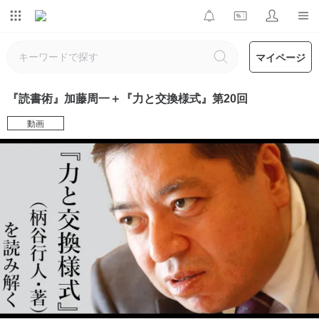
マイページ
『読書術』加藤周一＋『力と交換様式』第20回
動画