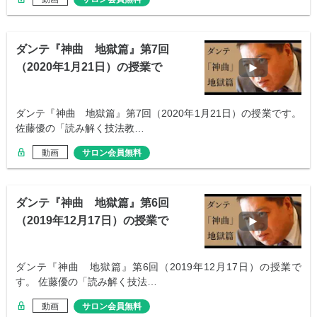
ダンテ『神曲 地獄篇』第7回
（2020年1月21日）の授業で
す。
ダンテ『神曲 地獄篇』第7回（2020年1月21日）の授業です。
佐藤優の「読み解く技法教…
動画
サロン会員無料
ダンテ『神曲 地獄篇』第6回
（2019年12月17日）の授業で
す。
ダンテ『神曲 地獄篇』第6回（2019年12月17日）の授業で
す。 佐藤優の「読み解く技法…
動画
サロン会員無料