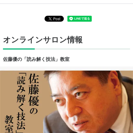
オンラインサロン情報
佐藤優の「読み解く技法」教室