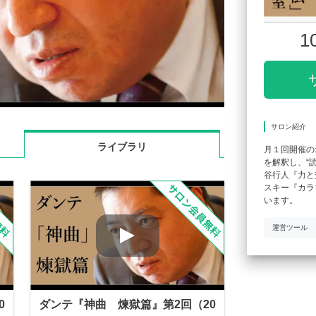
1
サロン紹介
ライブラリ
月１回開催の
を解釈し、“
谷行人『力と
スキー『カラ
います。
運営ツール
0
ダンテ『神曲 煉獄篇』第2回（20