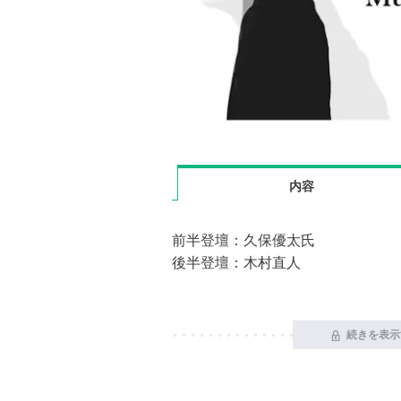
内容
前半登壇：久保優太氏
後半登壇：木村直人
続きを表示