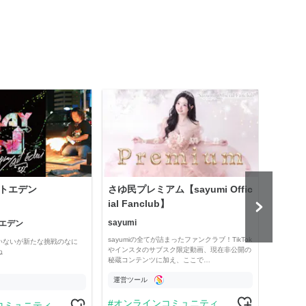
トエデン
さゆ民プレミアム【sayumi Offic
プロ
ial Fanclub】
予想
sayumi
エデン
競馬全
sayumiの全てが詰まったファンクラブ！TikTok
いないが新たな挑戦のなに
現役プ
やインスタのサブスク限定動画、現在非公開の
ね
タイム
秘蔵コンテンツに加え、ここで…
したい
運営ツール
運営
オンラインコミュニティ
コミュニティ
競