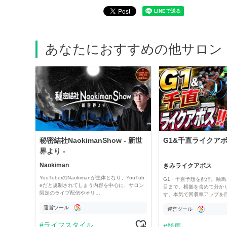
あなたにおすすめの他サロン
秘密結社NaokimanShow - 新世
G1&千直ライクアボス
界より -
Naokiman
きみライクアボス
YouTuberのNaokimanが主体となり、YouTub
G1・千直予想を配信。軸馬
eだと規制されてしまう内容を中心に、サロン
目まで、根拠を含めて分か
限定のライブ配信やオリ…
す。本気で回収率アップを
運営ツール
運営ツール
ライフスタイル
競馬