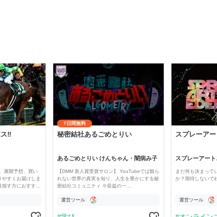
7日間無料
‼️
秘密結社あるごめとりい
スプレーアー
あるごめとりい けんちゃん・闇病み子
スプレーアート
、展開予想、買い
【DMM 新人賞受賞サロン】 YouTubeでは観ら
まだ何も決まって
りやすくお届けしま
れない世界の真実を知り、人生を豊かにする秘
か？期待しないで
目指す方におすす…
密結社コミュニティ ※収益の一…
運営ツール
運営ツール
学び
オンライン