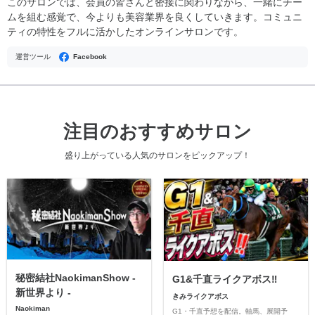
このサロンでは、会員の皆さんと密接に関わりながら、一緒にチー
ムを組む感覚で、今よりも美容業界を良くしていきます。コミュニ
ティの特性をフルに活かしたオンラインサロンです。
運営ツール
Facebook
注目のおすすめサロン
盛り上がっている人気のサロンをピックアップ！
秘密結社NaokimanShow -
G1&千直ライクアボス‼️
新世界より -
きみライクアボス
Naokiman
G1・千直予想を配信。軸馬、展開予