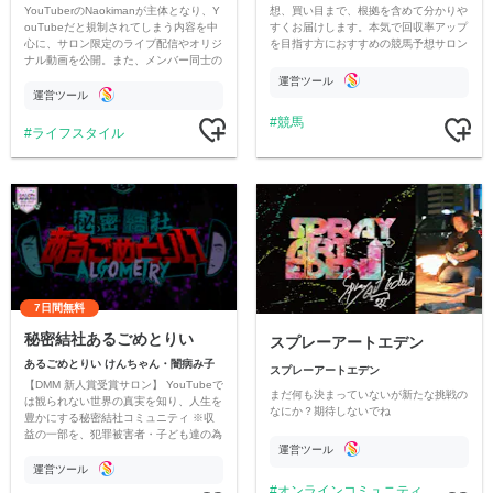
YouTuberのNaokimanが主体となり、Y
想、買い目まで、根拠を含めて分かりや
ouTubeだと規制されてしまう内容を中
すくお届けします。本気で回収率アップ
心に、サロン限定のライブ配信やオリジ
を目指す方におすすめの競馬予想サロン
ナル動画を公開。また、メンバー同士の
です。
情報交換や交流の場としても楽しんでい
運営ツール
ただいています。
運営ツール
競馬
ライフスタイル
7日間無料
秘密結社あるごめとりい
スプレーアートエデン
あるごめとりい けんちゃん・闇病み子
スプレーアートエデン
【DMM 新人賞受賞サロン】 YouTubeで
まだ何も決まっていないが新たな挑戦の
は観られない世界の真実を知り、人生を
なにか？期待しないでね
豊かにする秘密結社コミュニティ ※収
益の一部を、犯罪被害者・子ども達の為
運営ツール
のチャリティーに寄付させていただきま
す
運営ツール
オンラインコミュニティ