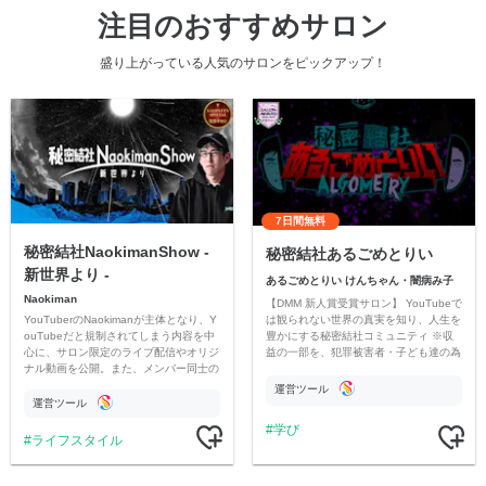
注目のおすすめサロン
盛り上がっている人気のサロンをピックアップ！
7日間無料
秘密結社NaokimanShow -
秘密結社あるごめとりい
新世界より -
あるごめとりい けんちゃん・闇病み子
Naokiman
【DMM 新人賞受賞サロン】 YouTubeで
YouTuberのNaokimanが主体となり、Y
は観られない世界の真実を知り、人生を
ouTubeだと規制されてしまう内容を中
豊かにする秘密結社コミュニティ ※収
心に、サロン限定のライブ配信やオリジ
益の一部を、犯罪被害者・子ども達の為
ナル動画を公開。また、メンバー同士の
のチャリティーに寄付させていただきま
情報交換や交流の場としても楽しんでい
す
運営ツール
ただいています。
運営ツール
学び
ライフスタイル