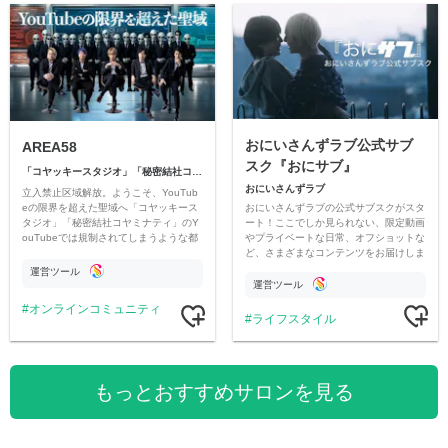
おにいさんずラブ公式サブ
AREA58
スク『おにサブ』
「コヤッキースタジオ」「秘密結社コヤミナティ」
おにいさんずラブ
立入禁止区域解放。ようこそ、YouTub
おにいさんずラブの公式サブスクがスタ
eの限界を超えた聖域へ「コヤッキース
ート！ここでしか見られない、限定動画
タジオ」「秘密結社コヤミナティ」のY
やプライベートな日常、オフショットな
ouTubeでは規制されてしまうような都
ど、さまざまなコンテンツをお届けしま
市伝説を中心にオリジナルコンテンツを
す。
公開。
運営ツール
運営ツール
オンラインコミュニティ
ライフスタイル
もっとおすすめサロンを見る