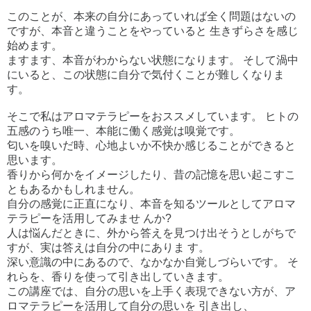
このことが、本来の自分にあっていれば全く問題はないの
ですが、本音と違うことをやっていると 生きずらさを感じ
始めます。
ますます、本音がわからない状態になります。 そして渦中
にいると、この状態に自分で気付くことが難しくなりま
す。
そこで私はアロマテラピーをおススメしています。 ヒトの
五感のうち唯一、本能に働く感覚は嗅覚です。
匂いを嗅いだ時、心地よいか不快か感じることができると
思います。
香りから何かをイメージしたり、昔の記憶を思い起こすこ
ともあるかもしれません。
自分の感覚に正直になり、本音を知るツールとしてアロマ
テラピーを活用してみませ んか?
人は悩んだときに、外から答えを見つけ出そうとしがちで
すが、実は答えは自分の中にありま す。
深い意識の中にあるので、なかなか自覚しづらいです。 そ
れらを、香りを使って引き出していきます。
この講座では、自分の思いを上手く表現できない方が、ア
ロマテラピーを活用して自分の思いを 引き出し、