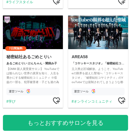
ライフスタイル
7日間無料
秘密結社あるごめとりい
AREA58
あるごめとりい けんちゃん・闇病み子
「コヤッキースタジオ」「秘密結社コヤミナティ」
【DMM 新人賞受賞サロン】 YouTubeで
立入禁止区域解放。ようこそ、YouTub
は観られない世界の真実を知り、人生を
eの限界を超えた聖域へ「コヤッキース
豊かにする秘密結社コミュニティ ※収
タジオ」「秘密結社コヤミナティ」のY
益の一部を、犯罪被害者・子ども達の為
ouTubeでは規制されてしまうような都
のチャリティーに寄付させていただきま
市伝説を中心にオリジナルコンテンツを
す
公開。
運営ツール
運営ツール
学び
オンラインコミュニティ
もっとおすすめサロンを見る