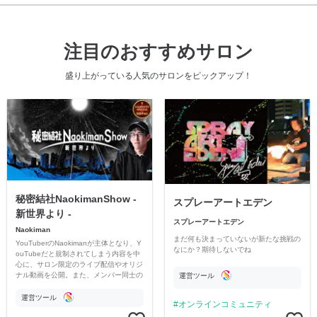
注目のおすすめサロン
盛り上がっている人気のサロンをピックアップ！
秘密結社NaokimanShow -
スプレーアートエデン
新世界より -
スプレーアートエデン
Naokiman
まだ何も決まっていないが新たな挑戦の
YouTuberのNaokimanが主体となり、Y
なにか？期待しないでね
ouTubeだと規制されてしまう内容を中
心に、サロン限定のライブ配信やオリジ
ナル動画を公開。また、メンバー同士の
運営ツール
情報交換や交流の場としても楽しんでい
ただいています。
運営ツール
オンラインコミュニティ