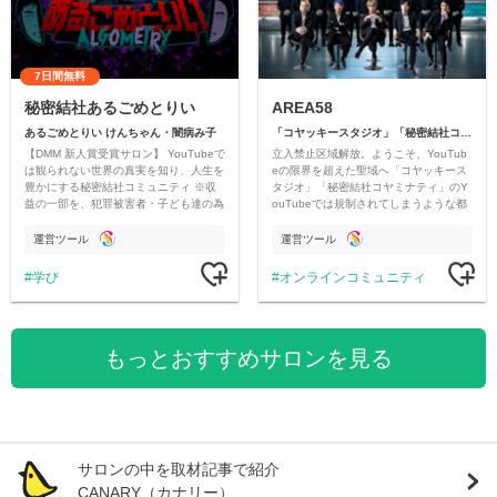
7日間無料
秘密結社あるごめとりい
AREA58
あるごめとりい けんちゃん・闇病み子
「コヤッキースタジオ」「秘密結社コヤミナティ」
【DMM 新人賞受賞サロン】 YouTubeで
立入禁止区域解放。ようこそ、YouTub
は観られない世界の真実を知り、人生を
eの限界を超えた聖域へ「コヤッキース
豊かにする秘密結社コミュニティ ※収
タジオ」「秘密結社コヤミナティ」のY
益の一部を、犯罪被害者・子ども達の為
ouTubeでは規制されてしまうような都
のチャリティーに寄付させていただきま
市伝説を中心にオリジナルコンテンツを
す
公開。
運営ツール
運営ツール
学び
オンラインコミュニティ
もっとおすすめサロンを見る
サロンの中を取材記事で紹介
CANARY（カナリー）