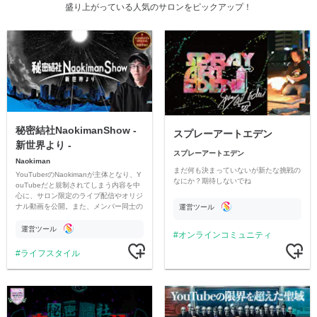
盛り上がっている人気のサロンをピックアップ！
秘密結社NaokimanShow -
スプレーアートエデン
新世界より -
スプレーアートエデン
Naokiman
まだ何も決まっていないが新たな挑戦の
YouTuberのNaokimanが主体となり、Y
なにか？期待しないでね
ouTubeだと規制されてしまう内容を中
心に、サロン限定のライブ配信やオリジ
ナル動画を公開。また、メンバー同士の
運営ツール
情報交換や交流の場としても楽しんでい
ただいています。
運営ツール
オンラインコミュニティ
ライフスタイル