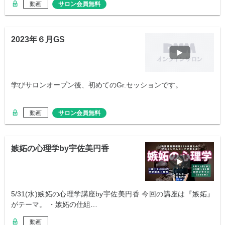
動画
サロン会員無料
2023年６月GS
学びサロンオープン後、初めてのGr.セッションです。
動画
サロン会員無料
嫉妬の心理学by宇佐美円香
5/31(水)嫉妬の心理学講座by宇佐美円香 今回の講座は『嫉妬』
がテーマ。 ・嫉妬の仕組…
動画