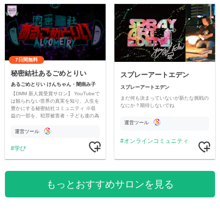
7日間無料
秘密結社あるごめとりい
スプレーアートエデン
あるごめとりい けんちゃん・闇病み子
スプレーアートエデン
【DMM 新人賞受賞サロン】 YouTubeで
まだ何も決まっていないが新たな挑戦の
は観られない世界の真実を知り、人生を
なにか？期待しないでね
豊かにする秘密結社コミュニティ ※収
益の一部を、犯罪被害者・子ども達の為
運営ツール
のチャリティーに寄付させていただきま
す
運営ツール
オンラインコミュニティ
学び
もっとおすすめサロンを見る