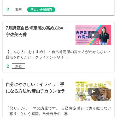
動画
サロン会員無料
7月講座自己肯定感の高め方by
宇佐美円香
【こんな人におすすめ】 ・自己肯定感の高め方がわからない・
自信を作りたい・クライアントや子…
動画
自分にやさしい！イライラ上手
になる方法by麻由子カウンセラ
ー
「怒り」がテーマの講座です。 自己肯定感とは切り離せない
「怒り」という感情。自分自身の「怒…