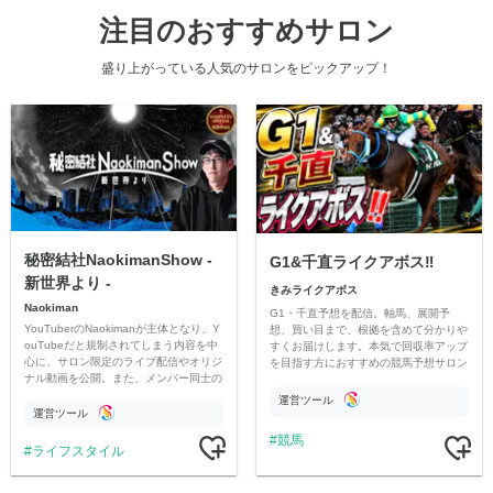
注目のおすすめサロン
盛り上がっている人気のサロンをピックアップ！
秘密結社NaokimanShow -
G1&千直ライクアボス‼️
新世界より -
きみライクアボス
Naokiman
G1・千直予想を配信。軸馬、展開予
YouTuberのNaokimanが主体となり、Y
想、買い目まで、根拠を含めて分かりや
ouTubeだと規制されてしまう内容を中
すくお届けします。本気で回収率アップ
心に、サロン限定のライブ配信やオリジ
を目指す方におすすめの競馬予想サロン
ナル動画を公開。また、メンバー同士の
です。
情報交換や交流の場としても楽しんでい
運営ツール
ただいています。
運営ツール
競馬
ライフスタイル