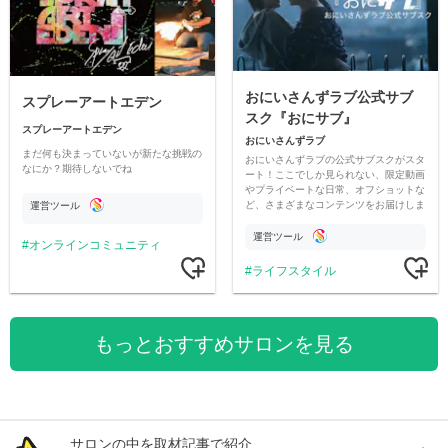
おにいさんずラブ公式サブ
スプレーアートエデン
スク『おにサブ』
スプレーアートエデン
おにいさんずラブ
まだ何も決まっていないが新たな挑戦の
おにいさんずラブの公式サブスクがスタ
なにか？期待しないでね
ート！ここでしか見られない、限定動画
やプライベートな日常、オフショットな
ど、さまざまなコンテンツをお届けしま
運営ツール
す。
運営ツール
オンラインコミュニティ
ライフスタイル
もっとおすすめサロンを見る
サロンの中を取材記事で紹介