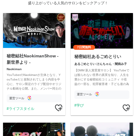
盛り上がっている人気のサロンをピックアップ！
7日間無料
秘密結社NaokimanShow -
秘密結社あるごめとりい
新世界より -
あるごめとりい けんちゃん・闇病み子
Naokiman
【DMM 新人賞受賞サロン】 YouTubeで
YouTuberのNaokimanが主体となり、Y
は観られない世界の真実を知り、人生を
ouTubeだと規制されてしまう内容を中
豊かにする秘密結社コミュニティ ※収
心に、サロン限定のライブ配信やオリジ
益の一部を、犯罪被害者・子ども達の為
ナル動画を公開。また、メンバー同士の
のチャリティーに寄付させていただきま
情報交換や交流の場としても楽しんでい
す
運営ツール
ただいています。
運営ツール
学び
ライフスタイル