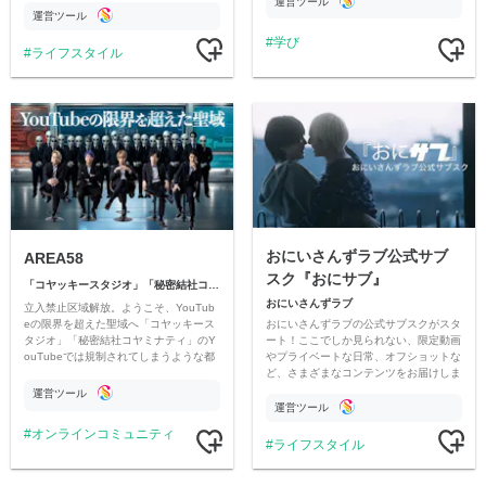
運営ツール
ただいています。
運営ツール
学び
ライフスタイル
おにいさんずラブ公式サブ
AREA58
スク『おにサブ』
「コヤッキースタジオ」「秘密結社コヤミナティ」
おにいさんずラブ
立入禁止区域解放。ようこそ、YouTub
おにいさんずラブの公式サブスクがスタ
eの限界を超えた聖域へ「コヤッキース
ート！ここでしか見られない、限定動画
タジオ」「秘密結社コヤミナティ」のY
やプライベートな日常、オフショットな
ouTubeでは規制されてしまうような都
ど、さまざまなコンテンツをお届けしま
市伝説を中心にオリジナルコンテンツを
す。
公開。
運営ツール
運営ツール
オンラインコミュニティ
ライフスタイル