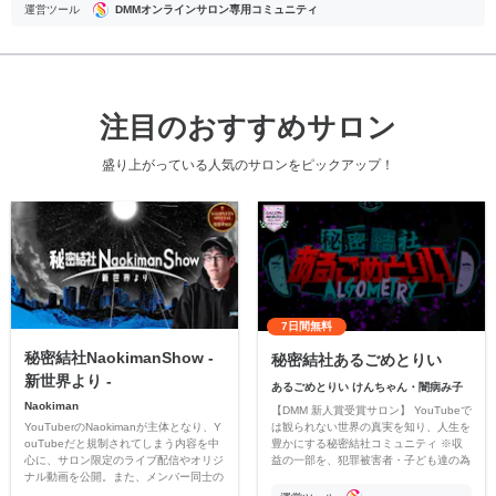
運営ツール
DMMオンラインサロン専用コミュニティ
注目のおすすめサロン
盛り上がっている人気のサロンをピックアップ！
7日間無料
秘密結社NaokimanShow -
秘密結社あるごめとりい
新世界より -
あるごめとりい けんちゃん・闇病み子
Naokiman
【DMM 新人賞受賞サロン】 YouTubeで
YouTuberのNaokimanが主体となり、Y
は観られない世界の真実を知り、人生を
ouTubeだと規制されてしまう内容を中
豊かにする秘密結社コミュニティ ※収
心に、サロン限定のライブ配信やオリジ
益の一部を、犯罪被害者・子ども達の為
ナル動画を公開。また、メンバー同士の
のチャリティーに寄付させていただきま
情報交換や交流の場としても楽しんでい
す