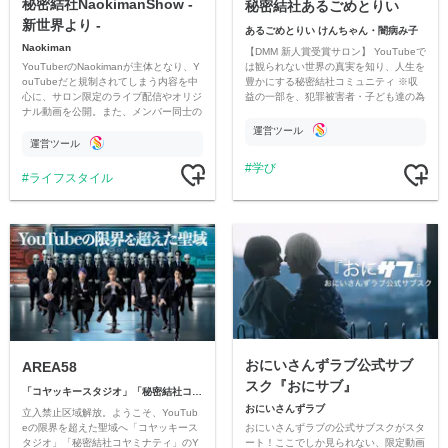
秘密結社NaokimanShow -
秘密結社あるごめとりい
新世界より -
あるごめとりい けんちゃん・闇病み子
Naokiman
【DMM 新人賞受賞サロン】 YouTubeで
YouTuberのNaokimanが主体となり、Y
は観られない世界の真実を知り、人生を
ouTubeだと規制されてしまう内容を中
豊かにする秘密結社コミュニティ ※収
心に、サロン限定のライブ配信やオリジ
益の一部を、犯罪被害者・子ども達の為
ナル動画を公開。また、メンバー同士の
のチャリティーに寄付させていただきま
情報交換や交流の場としても楽しんでい
す
運営ツール
ただいています。
運営ツール
学び
ライフスタイル
おにいさんずラブ公式サブ
AREA58
スク『おにサブ』
「コヤッキースタジオ」「秘密結社コヤミナティ」
おにいさんずラブ
立入禁止区域解放。ようこそ、YouTub
おにいさんずラブの公式サブスクがスタ
eの限界を超えた聖域へ「コヤッキース
ート！ここでしか見られない、限定動画
タジオ」「秘密結社コヤミナティ」のY