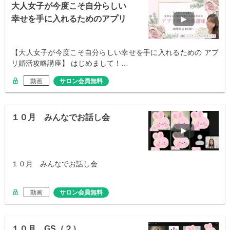
大人女子が今度こそ自分らしい
幸せを手に入れるためのアプリ
婚活攻略講座
【大人女子が今度こそ自分らしい幸せを手に入れるための アプ
リ婚活攻略講座】 はじめまして！…
動画
サロン会員無料
１０月 みんなでお話し会
１０月 みんなでお話し会
動画
サロン会員無料
１０月 GS（２）