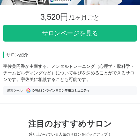
3,520円
/1ヶ月ごと
サロンページを見る
サロン紹介
宇佐美円香が主宰する、メンタルトレーニング（心理学・脳科学・
チームビルディングなど）について学びを深めることができるサロ
ンです。宇佐美に相談することも可能です。
運営ツール
DMMオンラインサロン専用コミュニティ
注目のおすすめサロン
盛り上がっている人気のサロンをピックアップ！