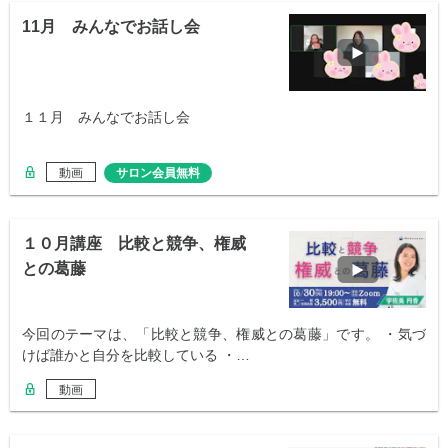
11月 みんなでお話し会
１１月 みんなでお話し会
動画
サロン会員無料
１０月講座 比較と競争、権威
との葛藤
今回のテーマは、「比較と競争、権威との葛藤」です。 ・気づ
けば誰かと自分を比較している ・…
動画