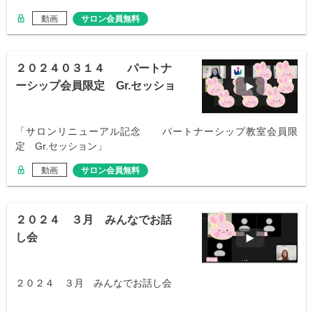
動画
サロン会員無料
２０２４０３１４ パートナ
ーシップ会員限定 Gr.セッショ
ン
「サロンリニューアル記念 パートナーシップ教室会員限
定 Gr.セッション」
動画
サロン会員無料
２０２４ ３月 みんなでお話
し会
２０２４ ３月 みんなでお話し会