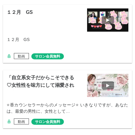
１２月 GS
１２月 GS
動画
サロン会員無料
「自立系女子だからこそできる
♡女性性を味方にして溺愛され
る方法」
⭐️香カウンセラーからのメッセージ⭐️ いきなりですが、あなた
は、最愛の男性に、女性として…
動画
サロン会員無料