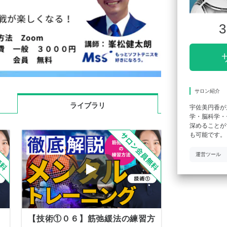
3
サロン紹介
ライブラリ
宇佐美円香が
学・脳科学・
深めることが
も可能です。
運営ツール
【技術①０６】筋弛緩法の練習方