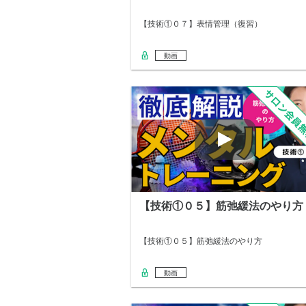
【技術①０７】表情管理（復習）
動画
【技術①０５】筋弛緩法のやり方
【技術①０５】筋弛緩法のやり方
動画