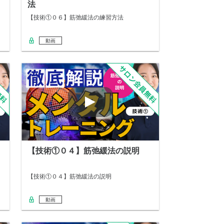
法
【技術①０６】筋弛緩法の練習方法
動画
【技術①０４】筋弛緩法の説明
【技術①０４】筋弛緩法の説明
動画