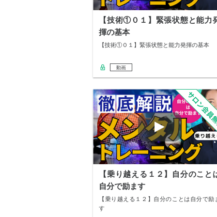
【技術①０１】緊張状態と能力
揮の基本
【技術①０１】緊張状態と能力発揮の基本
動画
【乗り越える１２】自分のこと
自分で励ます
【乗り越える１２】自分のことは自分で励
す