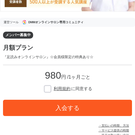
運営ツール
DMMオンラインサロン専用コミュニティ
メンバー募集中
月額プラン
『足読みオンラインサロン』☆会員様限定の特典あり☆
980
円 /1ヶ月ごと
利用規約
に同意する
入会する
・支払いの時期、方法
・サービス提供の時期