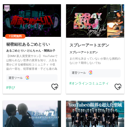
7日間無料
秘密結社あるごめとりい
スプレーアートエデン
あるごめとりい けんちゃん・闇病み子
スプレーアートエデン
【DMM 新人賞受賞サロン】 YouTubeで
まだ何も決まっていないが新たな挑戦の
は観られない世界の真実を知り、人生を
なにか？期待しないでね
豊かにする秘密結社コミュニティ ※収
益の一部を、犯罪被害者・子ども達の為
運営ツール
のチャリティーに寄付させていただきま
す
運営ツール
オンラインコミュニティ
学び