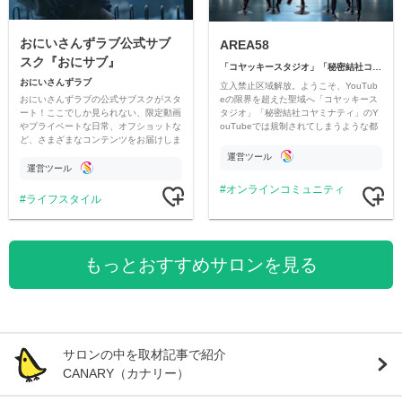
おにいさんずラブ公式サブ
AREA58
スク『おにサブ』
「コヤッキースタジオ」「秘密結社コヤミナティ」
おにいさんずラブ
立入禁止区域解放。ようこそ、YouTub
おにいさんずラブの公式サブスクがスタ
eの限界を超えた聖域へ「コヤッキース
ート！ここでしか見られない、限定動画
タジオ」「秘密結社コヤミナティ」のY
やプライベートな日常、オフショットな
ouTubeでは規制されてしまうような都
ど、さまざまなコンテンツをお届けしま
市伝説を中心にオリジナルコンテンツを
す。
公開。
運営ツール
運営ツール
オンラインコミュニティ
ライフスタイル
もっとおすすめサロンを見る
サロンの中を取材記事で紹介
CANARY（カナリー）