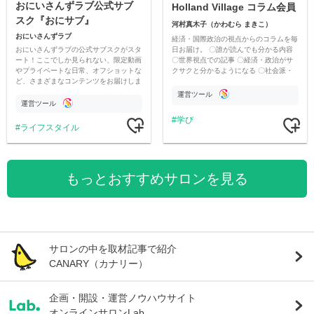
おにいさんずラブ公式サブ
Holland Village コラム会員
スク『おにサブ』
河村真木子（かわむら まきこ）
おにいさんずラブ
経済・国際政治の視点からのコラムを毎
おにいさんずラブの公式サブスクがスタ
日お届け。 〇誰が読んでも分かる内容
ート！ここでしか見られない、限定動画
〇世界視点での記事 〇経済・政治がサ
やプライベートな日常、オフショットな
クサクと分かるようになる 〇社会派・
ど、さまざまなコンテンツをお届けしま
河村真木子の視点での辛口コラム
す。
運営ツール
運営ツール
学び
ライフスタイル
もっとおすすめサロンを見る
サロンの中を取材記事で紹介
CANARY（カナリー）
企画・開設・運営ノウハウサイト
オンラインサロンLab.