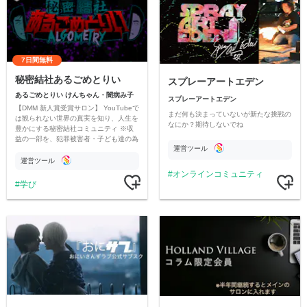
7日間無料
秘密結社あるごめとりい
スプレーアートエデン
あるごめとりい けんちゃん・闇病み子
スプレーアートエデン
【DMM 新人賞受賞サロン】 YouTubeで
まだ何も決まっていないが新たな挑戦の
は観られない世界の真実を知り、人生を
なにか？期待しないでね
豊かにする秘密結社コミュニティ ※収
益の一部を、犯罪被害者・子ども達の為
運営ツール
のチャリティーに寄付させていただきま
す
運営ツール
オンラインコミュニティ
学び