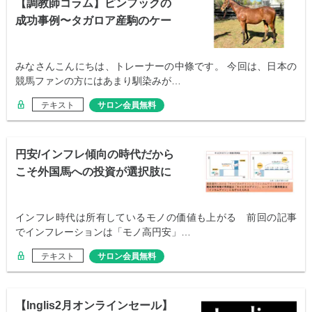
【調教師コラム】ピンフックの
成功事例〜タガロア産駒のケー
ス〜
みなさんこんにちは、トレーナーの中條です。 今回は、日本の
競馬ファンの方にはあまり馴染みが…
テキスト
サロン会員無料
円安/インフレ傾向の時代だから
こそ外国馬への投資が選択肢に
（その２）
インフレ時代は所有しているモノの価値も上がる 前回の記事
でインフレーションは「モノ高円安」…
テキスト
サロン会員無料
【Inglis2月オンラインセール】