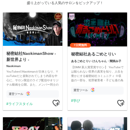
盛り上がっている人気のサロンをピックアップ！
7日間無料
秘密結社NaokimanShow -
秘密結社あるごめとりい
新世界より -
あるごめとりい けんちゃん・闇病み子
Naokiman
【DMM 新人賞受賞サロン】 YouTubeで
YouTuberのNaokimanが主体となり、Y
は観られない世界の真実を知り、人生を
ouTubeだと規制されてしまう内容を中
豊かにする秘密結社コミュニティ ※収
心に、サロン限定のライブ配信やオリジ
益の一部を、犯罪被害者・子ども達の為
ナル動画を公開。また、メンバー同士の
のチャリティーに寄付させていただきま
情報交換や交流の場としても楽しんでい
す
運営ツール
ただいています。
運営ツール
学び
ライフスタイル