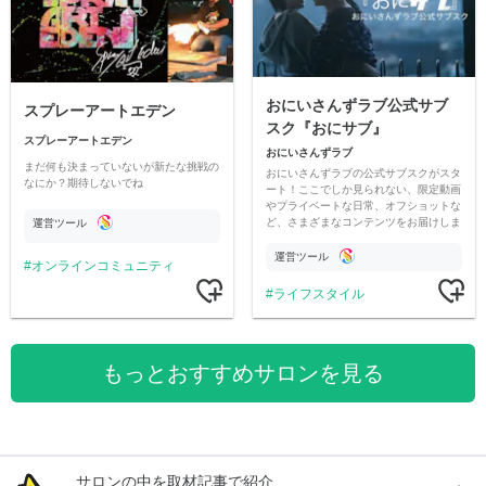
おにいさんずラブ公式サブ
スプレーアートエデン
スク『おにサブ』
スプレーアートエデン
おにいさんずラブ
まだ何も決まっていないが新たな挑戦の
おにいさんずラブの公式サブスクがスタ
なにか？期待しないでね
ート！ここでしか見られない、限定動画
やプライベートな日常、オフショットな
ど、さまざまなコンテンツをお届けしま
運営ツール
す。
運営ツール
オンラインコミュニティ
ライフスタイル
もっとおすすめサロンを見る
サロンの中を取材記事で紹介