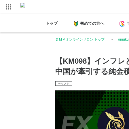
トップ
初めての方へ
ＤＭＭオンラインサロン トップ
omuk
【KM098】インフ
中国が牽引する純金
テキスト