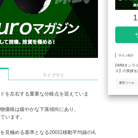
1
サロン紹介
DMMオンラ
ス】の実績を
ライブラリ
運営ツール
ドを左右する重要な分岐点を迎えていま
物価格は緩やかな下落傾向にあり、
しています。
見極める基準となる200日移動平均線の4,