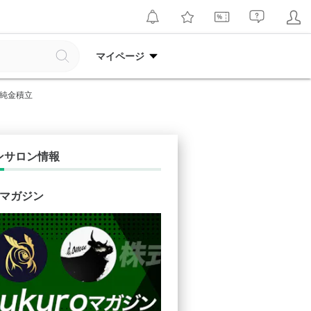
マイページ
る純金積立
ンサロン情報
o マガジン