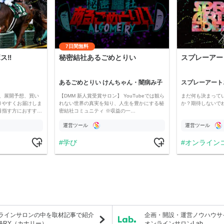
7日間無料
‼️
秘密結社あるごめとりい
スプレーアー
あるごめとりい けんちゃん・闇病み子
スプレーアート
、展開予想、買い
【DMM 新人賞受賞サロン】 YouTubeでは観ら
まだ何も決まって
りやすくお届けしま
れない世界の真実を知り、人生を豊かにする秘
か？期待しないで
目指す方におすす…
密結社コミュニティ ※収益の一…
運営ツール
運営ツール
学び
オンライン
ラインサロンの中を取材記事で紹介
企画・開設・運営ノウハウサ
NARY（カナリー）
オンラインサロンLab.