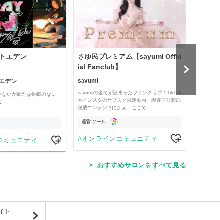
トエデン
さゆ民プレミアム【sayumi Offic
プロ
ial Fanclub】
予想
sayumi
エデン
競馬全
sayumiの全てが詰まったファンクラブ！TikTok
いないが新たな挑戦のなに
現役プ
やインスタのサブスク限定動画、現在非公開の
ね
タイム
秘蔵コンテンツに加え、ここで…
したい
運営ツール
運営
オンラインコミュニティ
コミュニティ
競
おすすめサロンをすべて見る
イト