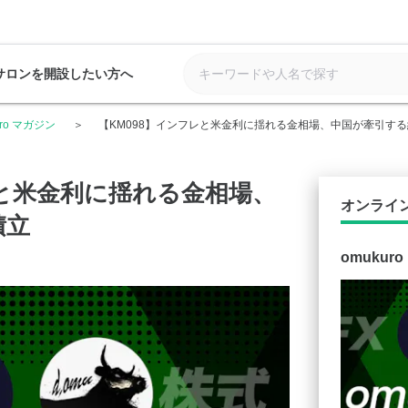
サロンを開設したい方へ
uro マガジン
【KM098】インフレと米金利に揺れる金相場、中国が牽引す
レと米金利に揺れる金相場、
オンライ
積立
omukur