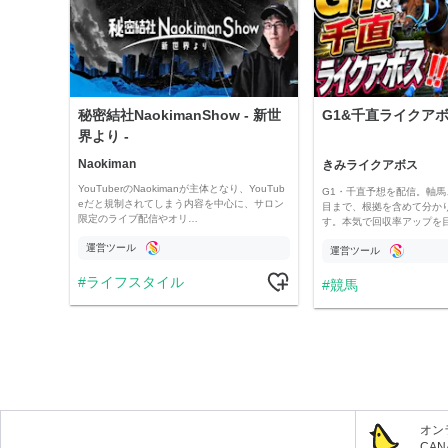
秘密結社NaokimanShow - 新世
G1&千直ライクアボス
界より -
Naokiman
きみライクアボス
YouTuberのNaokimanが主体となり、YouTub
G1・千直予想を配信。軸馬
eだと規制されてしまう内容を中心に、サロン
目まで、根拠を含めて分か
限定のライブ配信やオリ…
す。本気で回収率アップを
運営ツール
運営ツール
ライフスタイル
競馬
オン
CA