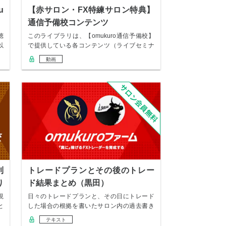
u
【赤サロン・FX特練サロン特典】
通信予備校コンテンツ
聴
このライブラリは、【omukuro通信予備校】
以
で提供している各コンテンツ（ライブセミナ
ー、…
動画
利
トレードプランとその後のトレー
り
ド結果まとめ（黒田）
視
日々のトレードプランと、その日にトレード
と
した場合の根拠を書いたサロン内の過去書き
込みは コ…
テキスト