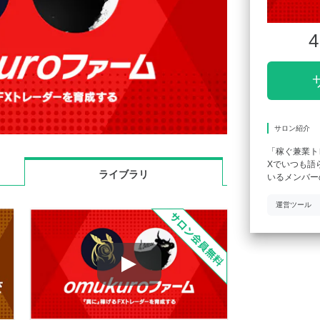
4
サロン紹介
「稼ぐ兼業ト
Xでいつも語
ライブラリ
いるメンバー
運営ツール