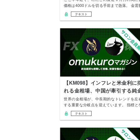
価格は4000ドルを切る手前まで急落。 金需
が突…
テキスト
【KM098】インフレと米金利に
れる金相場、中国が牽引する純
積立
世界の金相場が、中長期的なトレンドを左
する重要な分岐点を迎えています。 指標と
るニュー…
テキスト