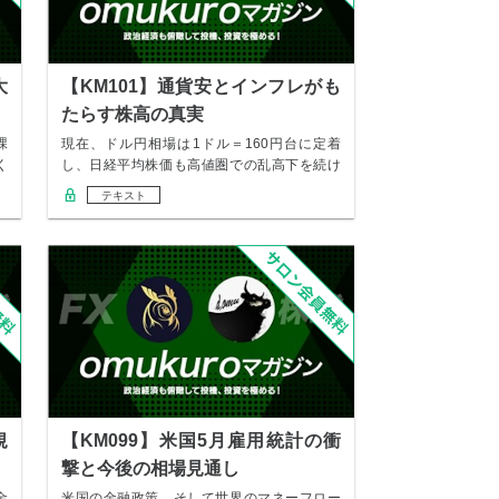
大
【KM101】通貨安とインフレがも
たらす株高の真実
課
現在、ドル円相場は1ドル＝160円台に定着
く
し、日経平均株価も高値圏での乱高下を続け
ています…
テキスト
規
【KM099】米国5月雇用統計の衝
撃と今後の相場見通し
金
米国の金融政策、そして世界のマネーフロー