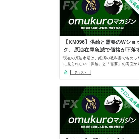
【KM096】供給と需要のWショ
ク、原油在庫急減で価格が下落
る理由
現在の原油市場は、経済の教科書でもめっ
に見られない「供給」と「需要」の両面か
の巨大な衝…
テキスト