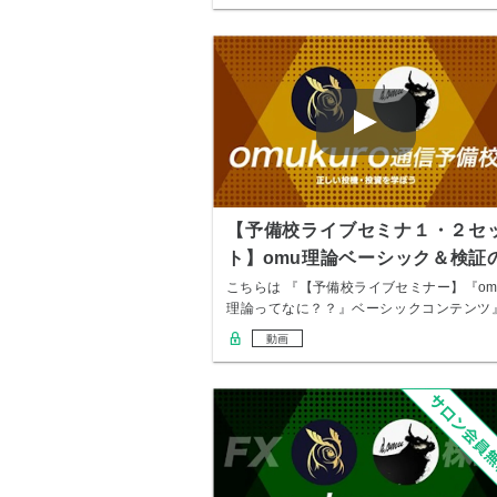
【予備校ライブセミナ１・２セ
ト】omu理論ベーシック＆検証
しかた
こちらは 『【予備校ライブセミナー】『om
理論ってなに？？』ベーシックコンテンツ
と …
動画