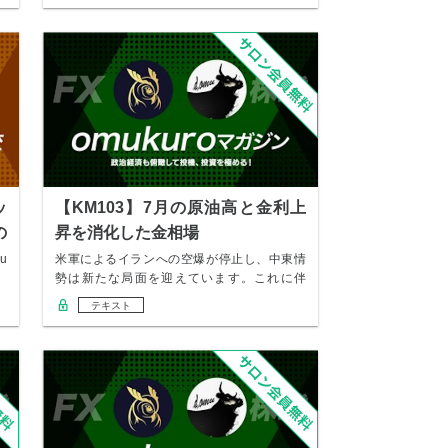
ッ
【KM103】7月の原油高と金利上
の
昇を消化した金相場
u
米軍によるイランへの空爆が停止し、中東情
』
勢は新たな局面を迎えています。これに伴
い、金融市場…
テキスト