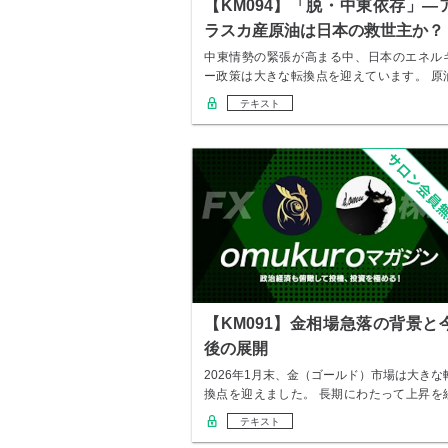
【KM094】「脱・中東依存」―
ラスカ産原油は日本の救世主か？
中東情勢の緊張が高まる中、日本のエネル
ー政策は大きな転換点を迎えています。 原
の約9割…
テキスト
【KM091】金相場急落の背景と
後の展開
2026年1月末、金（ゴールド）市場は大きな
換点を迎えました。 長期にわたって上昇を
け…
テキスト