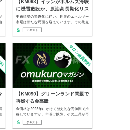
ア
【KM093】イランがホルムズ海峡
に機雷敷設か、原油高長期化リス
ク
ギ
中東情勢の緊迫化に伴い、世界のエネルギー
油
市場は新たな局面を迎えています。その焦点
となってい…
テキスト
今
【KM090】グリーンランド問題で
再燃する金高騰
転
金価格は2025年にかけて歴史的な高値圏で推
続
移していますが、年明け以降、その上昇が再
び加速…
テキスト