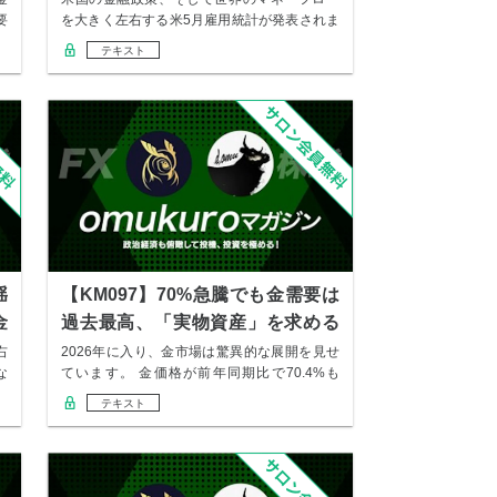
要
を大きく左右する米5月雇用統計が発表されま
した。 …
テキスト
揺
【KM097】70%急騰でも金需要は
金
過去最高、「実物資産」を求める
背景
右
2026年に入り、金市場は驚異的な展開を見せ
な
ています。 金価格が前年同期比で70.4%も
上…
テキスト