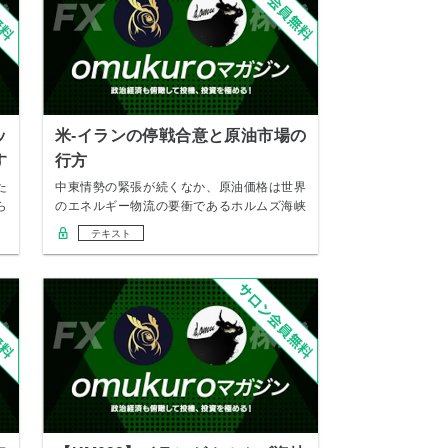
ッ
米-イランの停戦合意と原油市場の
す
行方
た
中東情勢の緊張が続くなか、原油価格は世界
ら
のエネルギー物流の要衝であるホルムズ海峡
の状況に大…
テキスト