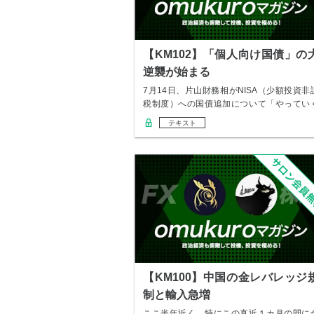
【KM102】「個人向け国債」の
逆襲が始まる
7月14日、片山財務相がNISA（少額投資非
税制度）への国債追加について「やってい
とき…
テキスト
【KM100】中国の金レバレッジ
制と輸入急増
ここ半年近く、特にこの直近１カ月の間に