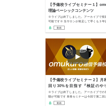
【予備校ライブセミナー１】om
理論ベーシックコンテンツ
※ライブは終了しました。アーカイブで視
可能です※ 当サロンが発足して早くも３年
上が経過…
動画
【予備校ライブセミナー２】月
回り30%を目指す『検証のや
方』
※ライブは終了しました。アーカイブでの
聴が可能です 単発セミナーは今回で第二回
なります…
動画