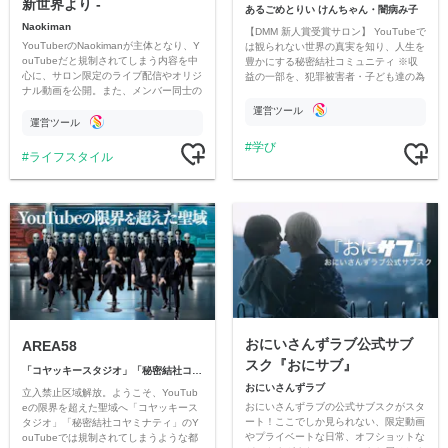
新世界より -
あるごめとりい けんちゃん・闇病み子
Naokiman
【DMM 新人賞受賞サロン】 YouTubeで
YouTuberのNaokimanが主体となり、Y
は観られない世界の真実を知り、人生を
ouTubeだと規制されてしまう内容を中
豊かにする秘密結社コミュニティ ※収
心に、サロン限定のライブ配信やオリジ
益の一部を、犯罪被害者・子ども達の為
ナル動画を公開。また、メンバー同士の
のチャリティーに寄付させていただきま
情報交換や交流の場としても楽しんでい
す
運営ツール
ただいています。
運営ツール
学び
ライフスタイル
おにいさんずラブ公式サブ
AREA58
スク『おにサブ』
「コヤッキースタジオ」「秘密結社コヤミナティ」
おにいさんずラブ
立入禁止区域解放。ようこそ、YouTub
おにいさんずラブの公式サブスクがスタ
eの限界を超えた聖域へ「コヤッキース
ート！ここでしか見られない、限定動画
タジオ」「秘密結社コヤミナティ」のY
やプライベートな日常、オフショットな
ouTubeでは規制されてしまうような都