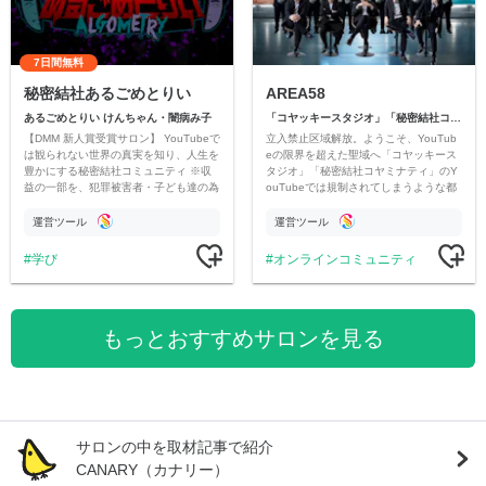
7日間無料
秘密結社あるごめとりい
AREA58
あるごめとりい けんちゃん・闇病み子
「コヤッキースタジオ」「秘密結社コヤミナティ」
【DMM 新人賞受賞サロン】 YouTubeで
立入禁止区域解放。ようこそ、YouTub
は観られない世界の真実を知り、人生を
eの限界を超えた聖域へ「コヤッキース
豊かにする秘密結社コミュニティ ※収
タジオ」「秘密結社コヤミナティ」のY
益の一部を、犯罪被害者・子ども達の為
ouTubeでは規制されてしまうような都
のチャリティーに寄付させていただきま
市伝説を中心にオリジナルコンテンツを
す
公開。
運営ツール
運営ツール
学び
オンラインコミュニティ
もっとおすすめサロンを見る
サロンの中を取材記事で紹介
CANARY（カナリー）