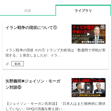
内容
ライブラリ
イラン戦争の現状について①
イラン戦争の現状 その① トランプ大統領は「数週間で停戦が実
現する」と発言しましたが、イラ…
動画
矢野義明✖︎ジェイソン・モーガ
ン対談⑥
【ジェイソン・モーガン氏対談】「日本人はまだ精神的に降伏
していない」GHQの洗脳を耐え抜い…