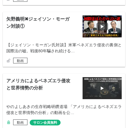
矢野義明✖︎ジェイソン・モーガ
ン対談①
【ジェイソン・モーガン氏対談】米軍ベネズエラ侵攻の裏側と
国際法の嘘。戦後80年騙され続ける…
動画
アメリカによるベネズエラ侵攻
と世界情勢の分析
やのよしあきの生存戦略研鑽道場 「アメリカによるベネズエラ
侵攻と世界情勢の分析」の動画を公…
動画
サロン会員無料