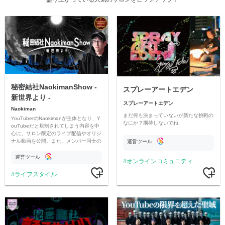
秘密結社NaokimanShow -
スプレーアートエデン
新世界より -
スプレーアートエデン
Naokiman
まだ何も決まっていないが新たな挑戦の
YouTuberのNaokimanが主体となり、Y
なにか？期待しないでね
ouTubeだと規制されてしまう内容を中
心に、サロン限定のライブ配信やオリジ
ナル動画を公開。また、メンバー同士の
運営ツール
情報交換や交流の場としても楽しんでい
ただいています。
運営ツール
オンラインコミュニティ
ライフスタイル