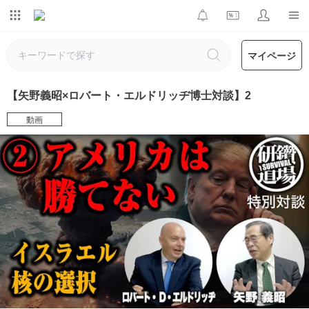
マイページ
【矢野義昭×ロバート・エルドリッヂ博士対談】2
動画