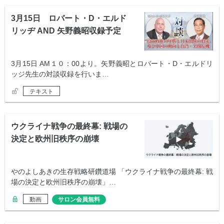
3月15日 ロバート・D・エルド
リッヂ AND 矢野義昭収録予定
3月15日 AM１０：00より。矢野義昭とロバート・D・エルドリ
ッジ先生の対談収録を行いま…
テキスト
ウクライナ戦争の最終幕: 戦場の
決定と欧州旧秩序の崩壊
やのよしあきの生存戦略研鑽道場 「ウクライナ戦争の最終幕: 戦
場の決定と欧州旧秩序の崩壊」…
動画
サロン会員無料