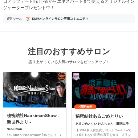
日アップデート‼︎初心者からエキスパートまで使えるオリジナルイン
ジケータープレゼント中！
運営ツール
DMMオンラインサロン専用コミュニティ
注目のおすすめサロン
盛り上がっている人気のサロンをピックアップ！
7日間無料
秘密結社NaokimanShow -
秘密結社あるごめとりい
新世界より -
あるごめとりい けんちゃん・闇病み子
Naokiman
【DMM 新人賞受賞サロン】 YouTubeで
YouTuberのNaokimanが主体となり、Y
は観られない世界の真実を知り、人生を