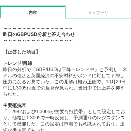
内容
ライブラリ
～～～～～～～～～～～～～～～
昨日のGBPUSD分析と答え合わせ
～～～～～～～～～～～～～～～
【正答した項目】
トレンド/目線
昨日の分析で「GBP/USDは下降トレンド中」と予測し、米
ドルの強さと英国経済の不安材料がポンドに対して下押し
圧力になると見ていた。この見解は概ね正確で、10月29日
中に1.3005付近での反発が見られ、当日中では上昇を抑え
られた。
主要抵抗帯
「1.2982および1.3005が主要な抵抗帯」として設定してお
り、価格は1.3005で一時反発し、予測通りのレジスタンス
として機能した。この設定は市場でも意識されており、適
切な抵抗帯であった​。