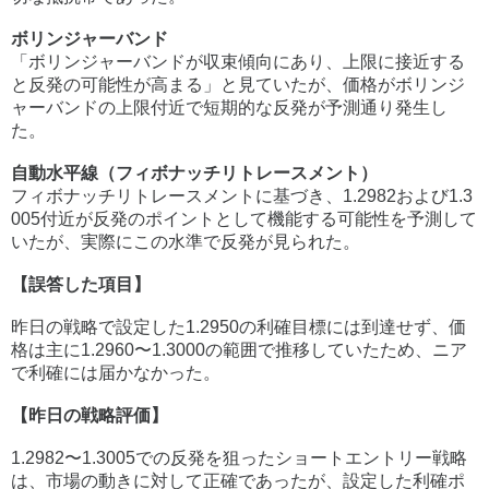
ボリンジャーバンド
「ボリンジャーバンドが収束傾向にあり、上限に接近する
と反発の可能性が高まる」と見ていたが、価格がボリンジ
ャーバンドの上限付近で短期的な反発が予測通り発生し
た。
自動水平線（フィボナッチリトレースメント）
フィボナッチリトレースメントに基づき、1.2982および1.3
005付近が反発のポイントとして機能する可能性を予測して
いたが、実際にこの水準で反発が見られた。
【誤答した項目】
昨日の戦略で設定した1.2950の利確目標には到達せず、価
格は主に1.2960〜1.3000の範囲で推移していたため、ニア
で利確には届かなかった​。
【昨日の戦略評価】
1.2982〜1.3005での反発を狙ったショートエントリー戦略
は、市場の動きに対して正確であったが、設定した利確ポ