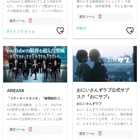
ouTubeだと規制されてしまう内容を中
豊かにする秘密結社コミュニティ ※収
心に、サロン限定のライブ配信やオリジ
益の一部を、犯罪被害者・子ども達の為
ナル動画を公開。また、メンバー同士の
のチャリティーに寄付させていただきま
情報交換や交流の場としても楽しんでい
す
運営ツール
ただいています。
運営ツール
学び
ライフスタイル
おにいさんずラブ公式サブ
AREA58
スク『おにサブ』
「コヤッキースタジオ」「秘密結社コヤミナティ」
おにいさんずラブ
立入禁止区域解放。ようこそ、YouTub
おにいさんずラブの公式サブスクがスタ
eの限界を超えた聖域へ「コヤッキース
ート！ここでしか見られない、限定動画
タジオ」「秘密結社コヤミナティ」のY
やプライベートな日常、オフショットな
ouTubeでは規制されてしまうような都
ど、さまざまなコンテンツをお届けしま
市伝説を中心にオリジナルコンテンツを
す。
公開。
運営ツール
運営ツール