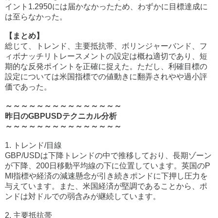
イント1.2950には届かなかったため、わずかに目標達成に
は至らなかった。
【まとめ】
総じて、トレンド、主要抵抗帯、ボリンジャーバンド、フ
ィボナッチリトレースメントの設定は概ね適切であり、短
期的な反発ポイントを正確に捉えた。ただし、利確目標の
設定については米国指標での値動きに翻弄されやや過小評
価であった。
～～～～～～～～～～～～～～～
昨日のGBPUSDテクニカル分析
～～～～～～～～～～～～～～～
1. トレンド/目線
GBP/USDは下降トレンドの中で推移しており、長期ゾーン
が下降、200日移動平均線の下に位置しています。英国のP
MI指標や経済の減速懸念が引き続きポンドに下押し圧力を
与えています。また、米国経済が堅調であることから、ポ
ンドは対ドルでの弱含みが継続しています。
2. 主要抵抗帯