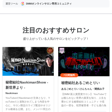
運営ツール
DMMオンラインサロン専用コミュニティ
注目のおすすめサロン
盛り上がっている人気のサロンをピックアップ！
7日間無料
秘密結社NaokimanShow -
秘密結社あるごめとりい
新世界より -
あるごめとりい けんちゃん・闇病み子
Naokiman
【DMM 新人賞受賞サロン】 YouTubeで
YouTuberのNaokimanが主体となり、Y
は観られない世界の真実を知り、人生を
ouTubeだと規制されてしまう内容を中
豊かにする秘密結社コミュニティ ※収
心に、サロン限定のライブ配信やオリジ
益の一部を、犯罪被害者・子ども達の為
ナル動画を公開。また、メンバー同士の
のチャリティーに寄付させていただきま