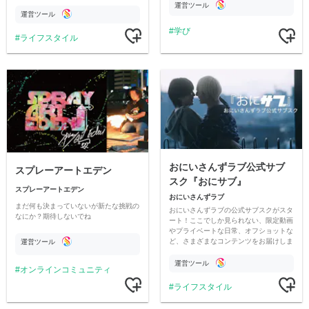
情報交換や交流の場としても楽しんでい
す
運営ツール
ただいています。
運営ツール
学び
ライフスタイル
おにいさんずラブ公式サブ
スプレーアートエデン
スク『おにサブ』
スプレーアートエデン
おにいさんずラブ
まだ何も決まっていないが新たな挑戦の
おにいさんずラブの公式サブスクがスタ
なにか？期待しないでね
ート！ここでしか見られない、限定動画
やプライベートな日常、オフショットな
ど、さまざまなコンテンツをお届けしま
運営ツール
す。
運営ツール
オンラインコミュニティ
ライフスタイル