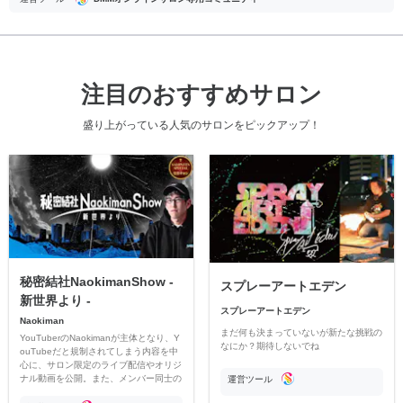
注目のおすすめサロン
盛り上がっている人気のサロンをピックアップ！
秘密結社NaokimanShow -
スプレーアートエデン
新世界より -
スプレーアートエデン
Naokiman
まだ何も決まっていないが新たな挑戦の
YouTuberのNaokimanが主体となり、Y
なにか？期待しないでね
ouTubeだと規制されてしまう内容を中
心に、サロン限定のライブ配信やオリジ
ナル動画を公開。また、メンバー同士の
運営ツール
情報交換や交流の場としても楽しんでい