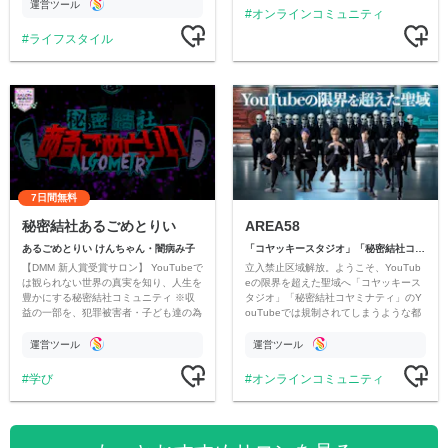
ただいています。
運営ツール
オンラインコミュニティ
ライフスタイル
7日間無料
秘密結社あるごめとりい
AREA58
あるごめとりい けんちゃん・闇病み子
「コヤッキースタジオ」「秘密結社コヤミナティ」
【DMM 新人賞受賞サロン】 YouTubeで
立入禁止区域解放。ようこそ、YouTub
は観られない世界の真実を知り、人生を
eの限界を超えた聖域へ「コヤッキース
豊かにする秘密結社コミュニティ ※収
タジオ」「秘密結社コヤミナティ」のY
益の一部を、犯罪被害者・子ども達の為
ouTubeでは規制されてしまうような都
のチャリティーに寄付させていただきま
市伝説を中心にオリジナルコンテンツを
す
公開。
運営ツール
運営ツール
学び
オンラインコミュニティ