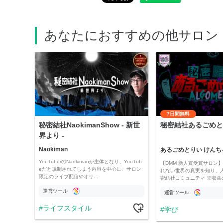
あなたにおすすめの他サロン
7日間無料
秘密結社NaokimanShow - 新世
秘密結社あるごめと
界より -
Naokiman
あるごめとりい けんち
YouTuberのNaokimanが主体となり、YouTub
【DMM 新人賞受賞サロン】 
eだと規制されてしまう内容を中心に、サロン
れない世界の真実を知り、
限定のライブ配信やオリ…
密結社コミュニティ ※収益
運営ツール
運営ツール
ライフスタイル
学び