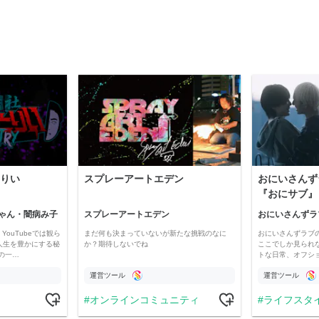
りい
スプレーアートエデン
おにいさんず
『おにサブ』
ゃん・闇病み子
スプレーアートエデン
おにいさんずラ
YouTubeでは観ら
まだ何も決まっていないが新たな挑戦のなに
おにいさんずラブ
人生を豊かにする秘
か？期待しないでね
ここでしか見られ
の一…
トな日常、オフシ
運営ツール
運営ツール
オンラインコミュニティ
ライフスタ