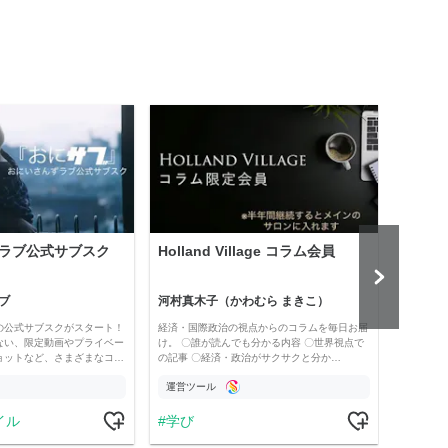
ラブ公式サブスク
Holland Village コラム会員
「為
「為
ペー
ブ
河村真木子（かわむら まきこ）
為替
の公式サブスクがスタート！
経済・国際政治の視点からのコラムを毎日お届
200
ない、限定動画やプライベー
け。 〇誰が読んでも分かる内容 〇世界視点で
た。読
ョットなど、さまざまなコ…
の記事 〇経済・政治がサクサクと分か…
限定公
運営ツール
運営
イル
学び
ス