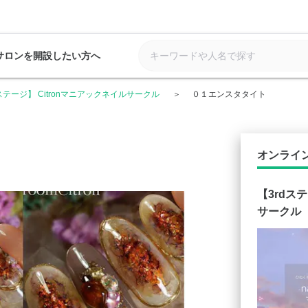
サロンを開設したい方へ
dステージ】 Citronマニアックネイルサークル
０１エンスタタイト
オンライ
【3rdス
サークル