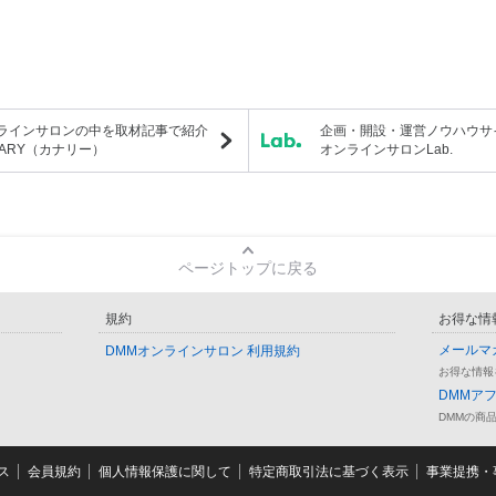
ラインサロンの中を取材記事で紹介
企画・開設・運営ノウハウサ
NARY（カナリー）
オンラインサロンLab.
ページトップに戻る
規約
お得な情
メールマ
DMMオンラインサロン 利用規約
お得な情報
DMMア
DMMの商
ス
会員規約
個人情報保護に関して
特定商取引法に基づく表示
事業提携・事