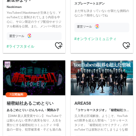
新世界より -
スプレーアートエデン
Naokiman
まだ何も決まっていないが新たな挑戦の
YouTuberのNaokimanが主体となり、Y
なにか？期待しないでね
ouTubeだと規制されてしまう内容を中
心に、サロン限定のライブ配信やオリジ
ナル動画を公開。また、メンバー同士の
運営ツール
情報交換や交流の場としても楽しんでい
ただいています。
運営ツール
オンラインコミュニティ
ライフスタイル
7日間無料
秘密結社あるごめとりい
AREA58
あるごめとりい けんちゃん・闇病み子
「コヤッキースタジオ」「秘密結社コヤミナティ」
【DMM 新人賞受賞サロン】 YouTubeで
立入禁止区域解放。ようこそ、YouTub
は観られない世界の真実を知り、人生を
eの限界を超えた聖域へ「コヤッキース
豊かにする秘密結社コミュニティ ※収
タジオ」「秘密結社コヤミナティ」のY
益の一部を、犯罪被害者・子ども達の為
ouTubeでは規制されてしまうような都
のチャリティーに寄付させていただきま
市伝説を中心にオリジナルコンテンツを