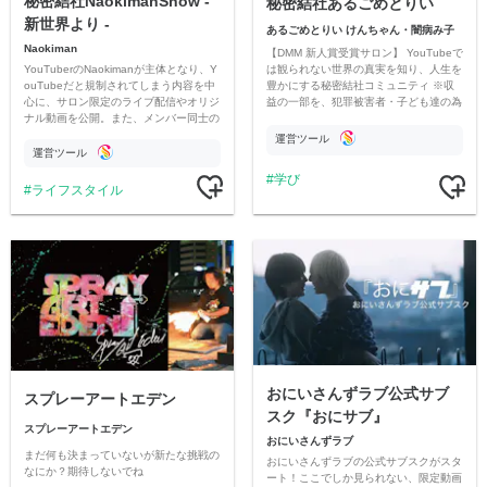
秘密結社NaokimanShow -
秘密結社あるごめとりい
新世界より -
あるごめとりい けんちゃん・闇病み子
Naokiman
【DMM 新人賞受賞サロン】 YouTubeで
YouTuberのNaokimanが主体となり、Y
は観られない世界の真実を知り、人生を
ouTubeだと規制されてしまう内容を中
豊かにする秘密結社コミュニティ ※収
心に、サロン限定のライブ配信やオリジ
益の一部を、犯罪被害者・子ども達の為
ナル動画を公開。また、メンバー同士の
のチャリティーに寄付させていただきま
情報交換や交流の場としても楽しんでい
す
運営ツール
ただいています。
運営ツール
学び
ライフスタイル
おにいさんずラブ公式サブ
スプレーアートエデン
スク『おにサブ』
スプレーアートエデン
おにいさんずラブ
まだ何も決まっていないが新たな挑戦の
おにいさんずラブの公式サブスクがスタ
なにか？期待しないでね
ート！ここでしか見られない、限定動画