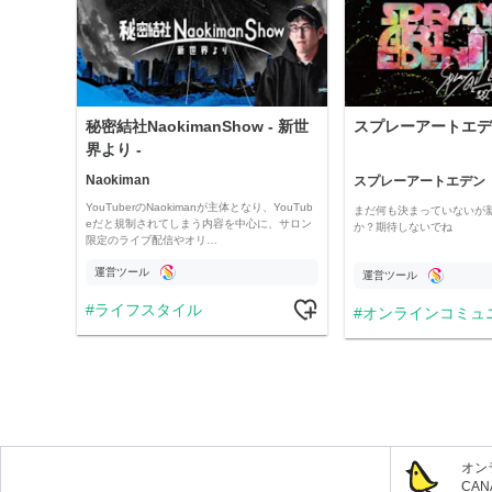
秘密結社NaokimanShow - 新世
スプレーアートエデ
界より -
Naokiman
スプレーアートエデン
YouTuberのNaokimanが主体となり、YouTub
まだ何も決まっていないが
eだと規制されてしまう内容を中心に、サロン
か？期待しないでね
限定のライブ配信やオリ…
運営ツール
運営ツール
ライフスタイル
オンラインコミュ
オン
CA