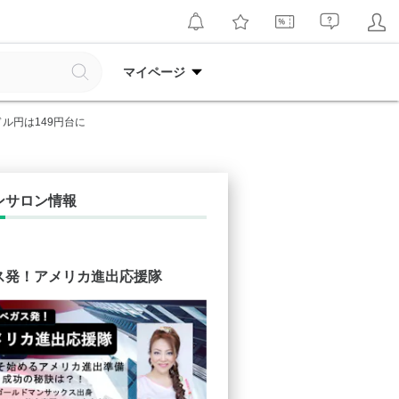
マイページ
ドル円は149円台に
ンサロン情報
ス発！アメリカ進出応援隊