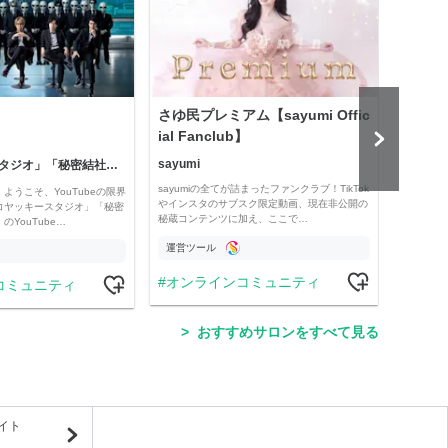
さゆ民プレミアム【sayumi Offic
公益
ial Fanclub】
sayumi
「コヤッキースタジオ」「秘密結社コヤミナティ」
公益
sayumiの全てが詰まったファンクラブ！TikTok
ようこそ、YouTubeの限界
Officia
やインスタのサブスク限定動画、現在非公開の
コヤッキースタジオ」「秘密
e thro
秘蔵コンテンツに加え、ここで…
YouTube…
運営ツール
運営
オンラインコミュニティ
コミュニティ
学
おすすめサロンをすべて見る
イト