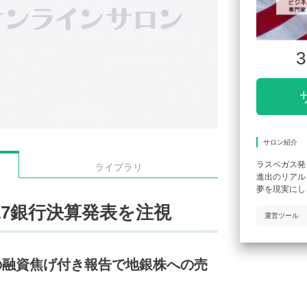
3
サロン紹介
ラスベガス発
ライブラリ
進出のリアル
夢を現実にし
17銀行決算発表を注視
運営ツール
の融資焦げ付き報告で地銀株への売