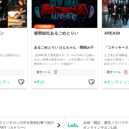
7日間無料
ン
秘密結社あるごめとりい
AREA58
あるごめとりい けんちゃん・闇病み子
新たな挑戦のなに
【DMM 新人賞受賞サロン】 YouTubeでは観ら
立入禁止区域解放。
れない世界の真実を知り、人生を豊かにする秘
を超えた聖域へ「
密結社コミュニティ ※収益の一…
結社コヤミナティ」の
運営ツール
運営ツール
ニティ
学び
オンライン
ラインサロンの中を取材記事で紹介
企画・開設・運営ノウハウサ
NARY（カナリー）
オンラインサロンLab.