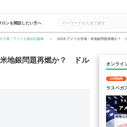
サロンを開設したい方へ
ガス発！アメリカ進出応援隊
10/16 アメリカ市場：米地銀問題再燃か？ 
場：米地銀問題再燃か？ ドル
オンライ
3日間無料
ラスベガ