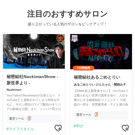
注目のおすすめサロン
盛り上がっている人気のサロンをピックアップ！
7日間無料
秘密結社NaokimanShow -
秘密結社あるごめとりい
新世界より -
あるごめとりい けんちゃん・闇病み子
Naokiman
【DMM 新人賞受賞サロン】 YouTubeで
YouTuberのNaokimanが主体となり、Y
は観られない世界の真実を知り、人生を
ouTubeだと規制されてしまう内容を中
豊かにする秘密結社コミュニティ ※収
心に、サロン限定のライブ配信やオリジ
益の一部を、犯罪被害者・子ども達の為
ナル動画を公開。また、メンバー同士の
のチャリティーに寄付させていただきま
情報交換や交流の場としても楽しんでい
す
運営ツール
ただいています。
運営ツール
学び
ライフスタイル