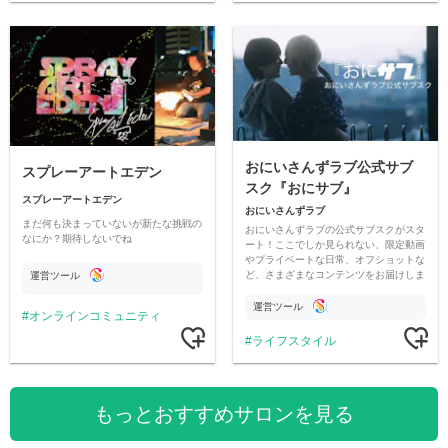
おにいさんずラブ公式サブ
スプレーアートエデン
スク『おにサブ』
スプレーアートエデン
おにいさんずラブ
まだ何も決まっていないが新たな挑戦の
おにいさんずラブの公式サブスクがスタ
なにか？期待しないでね
ート！ここでしか見られない、限定動画
やプライベートな日常、オフショットな
ど、さまざまなコンテンツをお届けしま
運営ツール
す。
運営ツール
オンラインコミュニティ
ライフスタイル
もっとおすすめサロンを見る