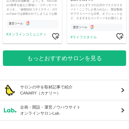
立入禁止区域解放。ようこそ、YouTub
おにいさんずラブの公式サブスクがスタ
eの限界を超えた聖域へ「コヤッキース
ート！ここでしか見られない、限定動画
タジオ」「秘密結社コヤミナティ」のY
やプライベートな日常、オフショットな
ouTubeでは規制されてしまうような都
ど、さまざまなコンテンツをお届けしま
市伝説を中心にオリジナルコンテンツを
す。
公開。
運営ツール
運営ツール
オンラインコミュニティ
ライフスタイル
もっとおすすめサロンを見る
サロンの中を取材記事で紹介
CANARY（カナリー）
企画・開設・運営ノウハウサイト
オンラインサロンLab.