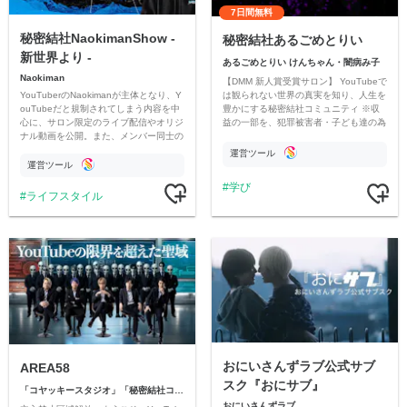
7日間無料
秘密結社NaokimanShow -
秘密結社あるごめとりい
新世界より -
あるごめとりい けんちゃん・闇病み子
Naokiman
【DMM 新人賞受賞サロン】 YouTubeで
YouTuberのNaokimanが主体となり、Y
は観られない世界の真実を知り、人生を
ouTubeだと規制されてしまう内容を中
豊かにする秘密結社コミュニティ ※収
心に、サロン限定のライブ配信やオリジ
益の一部を、犯罪被害者・子ども達の為
ナル動画を公開。また、メンバー同士の
のチャリティーに寄付させていただきま
情報交換や交流の場としても楽しんでい
す
運営ツール
ただいています。
運営ツール
学び
ライフスタイル
おにいさんずラブ公式サブ
AREA58
スク『おにサブ』
「コヤッキースタジオ」「秘密結社コヤミナティ」
おにいさんずラブ