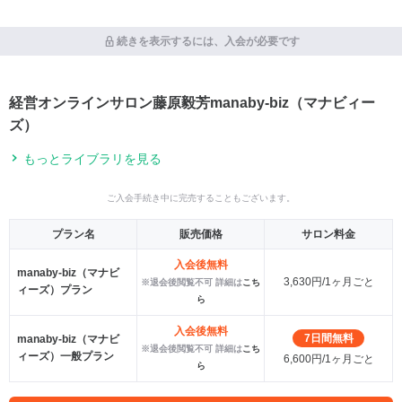
続きを表示するには、入会が必要です
経営オンラインサロン藤原毅芳manaby-biz（マナビィー
ズ）
もっとライブラリを見る
ご入会手続き中に完売することもございます。
プラン名
販売価格
サロン料金
入会後無料
manaby-biz（マナビ
3,630円/1ヶ月ごと
※退会後閲覧不可 詳細は
こち
ィーズ）プラン
ら
入会後無料
7日間無料
manaby-biz（マナビ
※退会後閲覧不可 詳細は
こち
ィーズ）一般プラン
6,600円/1ヶ月ごと
ら