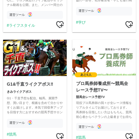
心に、サロン限定のライブ配信やオリジ
益の一部を、犯罪被害者・子ども達の為
ナル動画を公開。また、メンバー同士の
のチャリティーに寄付させていただきま
情報交換や交流の場としても楽しんでい
す
運営ツール
ただいています。
運営ツール
学び
ライフスタイル
あと6人
プロ馬券師養成所〜競馬全
G1&千直ライクアボス‼️
レース予想TV〜
きみライクアボス
競馬全レース予想TV
G1・千直予想を配信。軸馬、展開予
現役プロ馬券師の我々が全レース情報を
想、買い目まで、根拠を含めて分かりや
リアルタイムでお届けしております。
すくお届けします。本気で回収率アップ
馬券師を目指したい方はもちろん、競馬
を目指す方におすすめの競馬予想サロン
初心者からベテランの上級者までお待ち
です。
しております。最高の競馬ライフを。
運営ツール
運営ツール
競馬
競馬