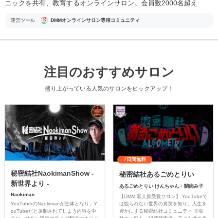
ニックを共有、教育するオンラインサロン。会員数2000名超え
運営ツール
DMMオンラインサロン専用コミュニティ
注目のおすすめサロン
盛り上がっている人気のサロンをピックアップ！
7日間無料
秘密結社NaokimanShow -
秘密結社あるごめとりい
新世界より -
あるごめとりい けんちゃん・闇病み子
Naokiman
【DMM 新人賞受賞サロン】 YouTubeで
YouTuberのNaokimanが主体となり、Y
は観られない世界の真実を知り、人生を
ouTubeだと規制されてしまう内容を中
豊かにする秘密結社コミュニティ ※収