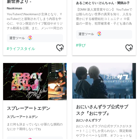
新世界より -
あるごめとりい けんちゃん・闇病み子
Naokiman
【DMM 新人賞受賞サロン】 YouTubeで
YouTuberのNaokimanが主体となり、Y
は観られない世界の真実を知り、人生を
ouTubeだと規制されてしまう内容を中
豊かにする秘密結社コミュニティ ※収
心に、サロン限定のライブ配信やオリジ
益の一部を、犯罪被害者・子ども達の為
ナル動画を公開。また、メンバー同士の
のチャリティーに寄付させていただきま
情報交換や交流の場としても楽しんでい
す
運営ツール
ただいています。
運営ツール
学び
ライフスタイル
おにいさんずラブ公式サブ
スプレーアートエデン
スク『おにサブ』
スプレーアートエデン
おにいさんずラブ
まだ何も決まっていないが新たな挑戦の
おにいさんずラブの公式サブスクがスタ
なにか？期待しないでね
ート！ここでしか見られない、限定動画
やプライベートな日常、オフショットな