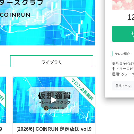
1
サロン紹介
ライブラリ
暗号資産(仮
中・ヨーロピア
運用" をテ
運営ツール
9
[2026/6] COINRUN 定例放送 vol.9