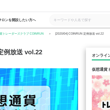
サロンを開設したい方へ
貨トレーダーズクラブ COINRUN
[2020/04] COINRUN 定例放送 vol.22
 定例放送 vol.22
オンライ
仮想通貨ト