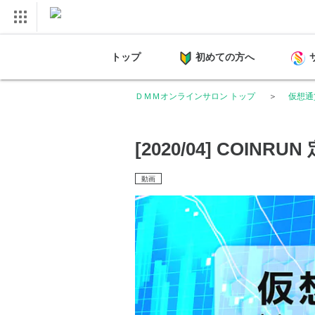
トップ
初めての方へ
ＤＭＭオンラインサロン トップ
仮想通
[2020/04] COINRUN
動画