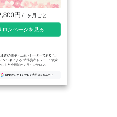
2,800円
/1ヶ月ごと
サロンページを見る
想通貨)の古参・上級トレーダーである ”田
ン” 2名による ”暗号資産トレード” "資産
ーマにした会員制オンラインサロン。
DMMオンラインサロン専用コミュニティ