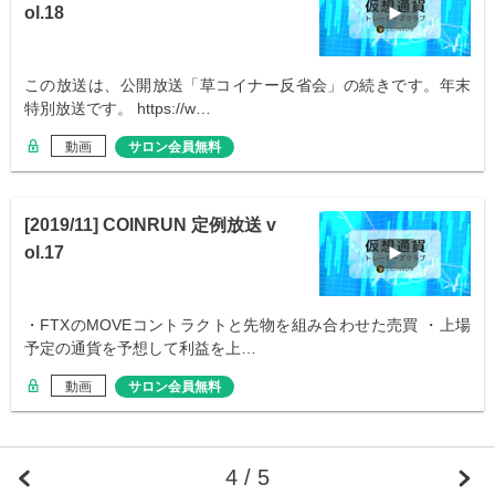
ol.18
この放送は、公開放送「草コイナー反省会」の続きです。年末
特別放送です。 https://w…
動画
サロン会員無料
[2019/11] COINRUN 定例放送 v
ol.17
・FTXのMOVEコントラクトと先物を組み合わせた売買 ・上場
予定の通貨を予想して利益を上…
動画
サロン会員無料
4 / 5