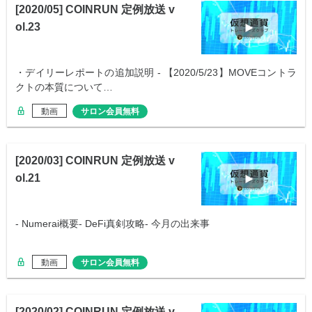
[2020/05] COINRUN 定例放送 v
ol.23
・デイリーレポートの追加説明 - 【2020/5/23】MOVEコントラ
クトの本質について…
動画
サロン会員無料
[2020/03] COINRUN 定例放送 v
ol.21
- Numerai概要- DeFi真剣攻略- 今月の出来事
動画
サロン会員無料
[2020/02] COINRUN 定例放送 v