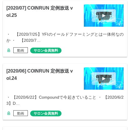
[2020/07] COINRUN 定例放送 v
ol.25
・ 【2020/7/25】YFIのイールドファーミングとは一体何なの
か ・ 【2020/7…
動画
サロン会員無料
[2020/06] COINRUN 定例放送 v
ol.24
・ 【2020/6/22】Compoundで今起きていること ・ 【2020/6/2
3】D…
動画
サロン会員無料