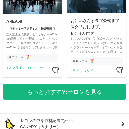
おにいさんずラブ公式サブ
AREA58
スク『おにサブ』
「コヤッキースタジオ」「秘密結社コヤミナティ」
おにいさんずラブ
立入禁止区域解放。ようこそ、YouTub
おにいさんずラブの公式サブスクがスタ
eの限界を超えた聖域へ「コヤッキース
ート！ここでしか見られない、限定動画
タジオ」「秘密結社コヤミナティ」のY
やプライベートな日常、オフショットな
ouTubeでは規制されてしまうような都
ど、さまざまなコンテンツをお届けしま
市伝説を中心にオリジナルコンテンツを
す。
公開。
運営ツール
運営ツール
オンラインコミュニティ
ライフスタイル
もっとおすすめサロンを見る
サロンの中を取材記事で紹介
CANARY（カナリー）