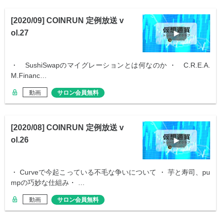
[2020/09] COINRUN 定例放送 v
ol.27
・ SushiSwapのマイグレーションとは何なのか ・ C.R.E.A.
M.Financ…
動画
サロン会員無料
[2020/08] COINRUN 定例放送 v
ol.26
・ Curveで今起こっている不毛な争いについて ・ 芋と寿司、pu
mpの巧妙な仕組み・ …
動画
サロン会員無料