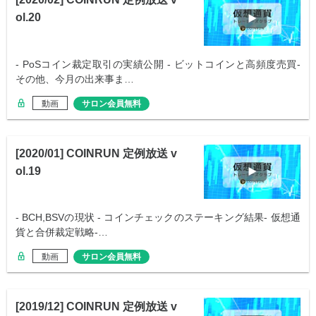
ol.20
- PoSコイン裁定取引の実績公開 - ビットコインと高頻度売買-
その他、今月の出来事ま…
動画
サロン会員無料
[2020/01] COINRUN 定例放送 v
ol.19
- BCH,BSVの現状 - コインチェックのステーキング結果- 仮想通
貨と合併裁定戦略-…
動画
サロン会員無料
[2019/12] COINRUN 定例放送 v