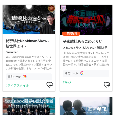
7日間無料
秘密結社NaokimanShow -
秘密結社あるごめとりい
新世界より -
あるごめとりい けんちゃん・闇病み子
Naokiman
【DMM 新人賞受賞サロン】 YouTubeで
YouTuberのNaokimanが主体となり、Y
は観られない世界の真実を知り、人生を
ouTubeだと規制されてしまう内容を中
豊かにする秘密結社コミュニティ ※収
心に、サロン限定のライブ配信やオリジ
益の一部を、犯罪被害者・子ども達の為
ナル動画を公開。また、メンバー同士の
のチャリティーに寄付させていただきま
情報交換や交流の場としても楽しんでい
す
運営ツール
ただいています。
運営ツール
学び
ライフスタイル