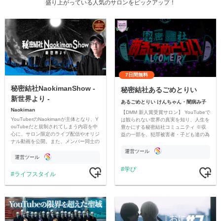
盛り上がっている人気のサロンをピックアップ！
7日間無料
秘密結社NaokimanShow -
秘密結社あるごめとりい
新世界より -
あるごめとりい けんちゃん・闇病み子
Naokiman
【DMM 新人賞受賞サロン】 YouTubeで
YouTuberのNaokimanが主体となり、Y
は観られない世界の真実を知り、人生を
ouTubeだと規制されてしまう内容を中
豊かにする秘密結社コミュニティ ※収
心に、サロン限定のライブ配信やオリジ
益の一部を、犯罪被害者・子ども達の為
ナル動画を公開。また、メンバー同士の
のチャリティーに寄付させていただきま
情報交換や交流の場としても楽しんでい
す
運営ツール
ただいています。
運営ツール
学び
ライフスタイル