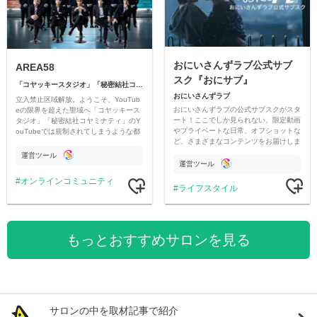
おにいさんずラブ公式サブ
AREA58
スク『おにサブ』
「コヤッキースタジオ」「秘密結社コヤミナティ」
おにいさんずラブ
立入禁止区域解放。ようこそ、YouTub
おにいさんずラブの公式サブスクがスタ
eの限界を超えた聖域へ「コヤッキース
ート！ここでしか見られない、限定動画
タジオ」「秘密結社コヤミナティ」のY
やプライベートな日常、オフショットな
ouTubeでは規制されてしまうような都
ど、さまざまなコンテンツをお届けしま
市伝説を中心にオリジナルコンテンツを
す。
公開。
運営ツール
運営ツール
オンラインコミュニティ
ライフスタイル
もっとおすすめサロンを見る
サロンの中を取材記事で紹介