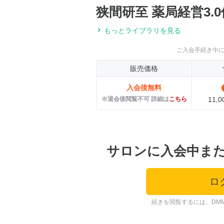
狭間研至 薬局経営3.
もっとライブラリを見る
ご入会手続き中
販売価格
入会後無料
※退会後閲覧不可 詳細は
こちら
11,
サロンに入会中ま
ロ
続きを閲覧するには、DM