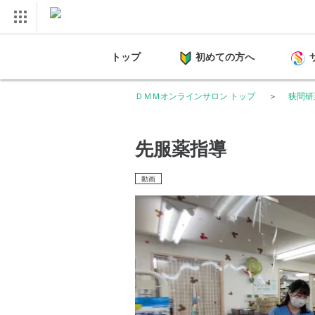
トップ
初めての方へ
ＤＭＭオンラインサロン トップ
狭間研
先服薬指導
動画