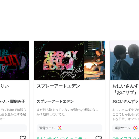
りい
スプレーアートエデン
おにいさんず
『おにサブ』
ゃん・闇病み子
スプレーアートエデン
おにいさんずラ
YouTubeでは観ら
まだ何も決まっていないが新たな挑戦のなに
おにいさんずラブ
人生を豊かにする秘
か？期待しないでね
ここでしか見られ
の一…
トな日常、オフシ
運営ツール
運営ツール
オンラインコミュニティ
ライフスタ