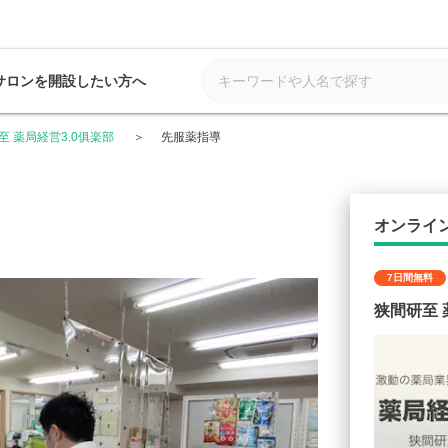
サロンを開設したい方へ
至 薬局経営3.0俱楽部
先服薬指導
オンライ
7日間無料
狭間研至 