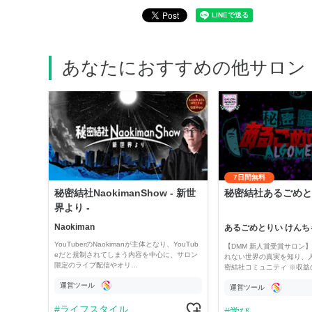
あなたにおすすめの他サロン
7日間無料
秘密結社NaokimanShow - 新世
秘密結社あるごめと
界より -
Naokiman
あるごめとりい けんち
YouTuberのNaokimanが主体となり、YouTub
【DMM 新人賞受賞サロン】 
eだと規制されてしまう内容を中心に、サロン
れない世界の真実を知り、
限定のライブ配信やオリ…
密結社コミュニティ ※収益
運営ツール
運営ツール
ライフスタイル
学び