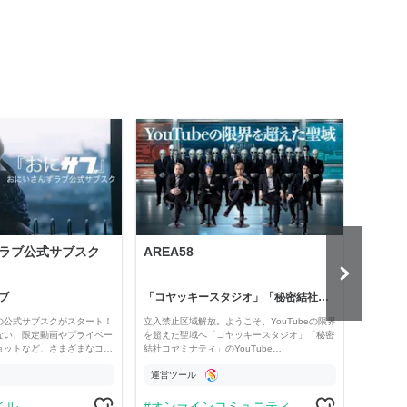
ラブ公式サブスク
AREA58
Holl
ブ
「コヤッキースタジオ」「秘密結社コヤミナティ」
河村真
の公式サブスクがスタート！
立入禁止区域解放。ようこそ、YouTubeの限界
経済・
ない、限定動画やプライベー
を超えた聖域へ「コヤッキースタジオ」「秘密
け。 
ョットなど、さまざまなコ…
結社コヤミナティ」のYouTube…
の記事
運営ツール
運営
イル
オンラインコミュニティ
学