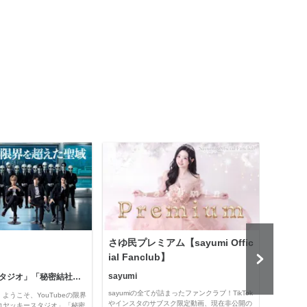
さゆ民プレミアム【sayumi Offic
公益
ial Fanclub】
sayumi
「コヤッキースタジオ」「秘密結社コヤミナティ」
公益
sayumiの全てが詰まったファンクラブ！TikTok
ようこそ、YouTubeの限界
Officia
やインスタのサブスク限定動画、現在非公開の
コヤッキースタジオ」「秘密
e thro