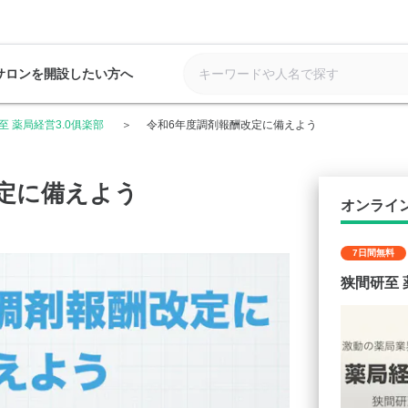
サロンを開設したい方へ
至 薬局経営3.0俱楽部
令和6年度調剤報酬改定に備えよう
定に備えよう
オンライ
7日間無料
狭間研至 