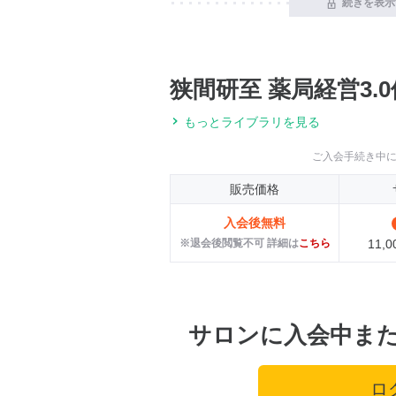
続きを表示
狭間研至 薬局経営3.
もっとライブラリを見る
ご入会手続き中
販売価格
入会後無料
※退会後閲覧不可 詳細は
こちら
11,
サロンに入会中ま
ロ