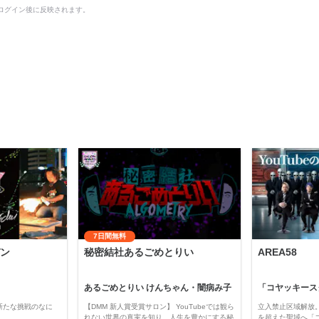
ログイン後に反映されます。
7日間無料
ン
秘密結社あるごめとりい
AREA58
あるごめとりい けんちゃん・闇病み子
新たな挑戦のなに
【DMM 新人賞受賞サロン】 YouTubeでは観ら
立入禁止区域解放。
れない世界の真実を知り、人生を豊かにする秘
を超えた聖域へ「