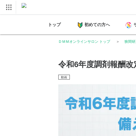
トップ
初めての方へ
ＤＭＭオンラインサロン トップ
狭間研
令和6年度調剤報酬改
動画