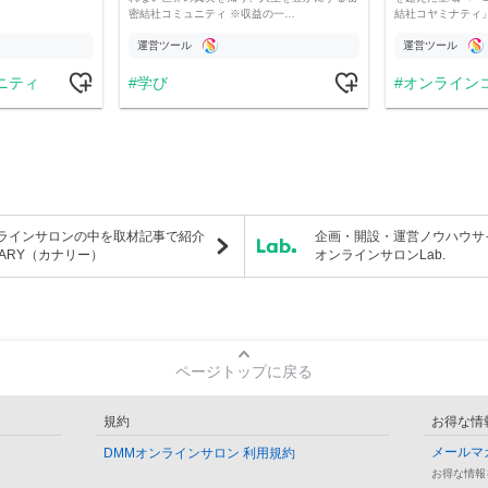
密結社コミュニティ ※収益の一…
結社コヤミナティ」の
運営ツール
運営ツール
ニティ
学び
オンライン
ラインサロンの中を取材記事で紹介
企画・開設・運営ノウハウサ
NARY（カナリー）
オンラインサロンLab.
ページトップに戻る
規約
お得な情
メールマ
DMMオンラインサロン 利用規約
お得な情報