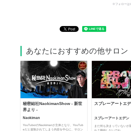
※フォローは
あなたにおすすめの他サロン
秘密結社NaokimanShow - 新世
スプレーアートエデ
界より -
Naokiman
スプレーアートエデン
YouTuberのNaokimanが主体となり、YouTub
まだ何も決まっていないが
eだと規制されてしまう内容を中心に、サロン
か？期待しないでね